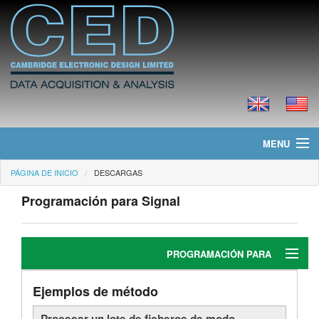
MENU
PÁGINA DE INICIO
DESCARGAS
Página de Inicio
Programación para Signal
Noticias
Productos
PROGRAMACIÓN PARA
Precios
SIGNA
Ejemplos de método
Edición
Descargas
Procesar un lote de ficheros de modo