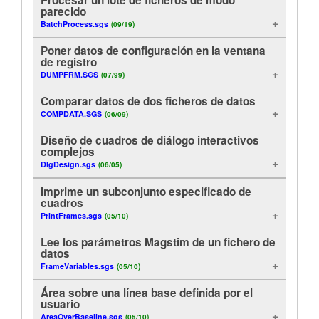
parecido
Análisis
Tutorials
BatchProcess.sgs
(09/19)
Visualización
Poner datos de configuración en la ventana
Soporte
de registro
DUMPFRM.SGS
(07/99)
Funciones útiles
Distribuidores
Comparar datos de dos ficheros de datos
Control
COMPDATA.SGS
(06/09)
Diseño de cuadros de diálogo interactivos
En línea
complejos
DlgDesign.sgs
(06/05)
Ejemplos de método
Imprime un subconjunto especificado de
cuadros
Exportación
PrintFrames.sgs
(05/10)
Lee los parámetros Magstim de un fichero de
datos
FrameVariables.sgs
(05/10)
Área sobre una línea base definida por el
usuario
AreaOverBaseline.sgs
(05/10)