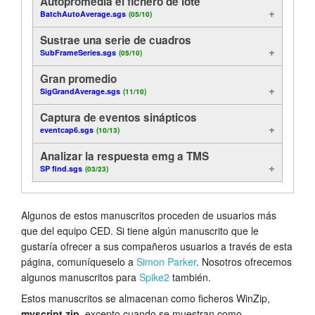
Autopromedia el fichero de lote
BatchAutoAverage.sgs
(05/10)
Sustrae una serie de cuadros
SubFrameSeries.sgs
(05/10)
Gran promedio
SigGrandAverage.sgs
(11/10)
Captura de eventos sinápticos
eventcap6.sgs
(10/13)
Analizar la respuesta emg a TMS
SP find.sgs
(03/23)
Algunos de estos manuscritos proceden de usuarios más
que del equipo CED. Si tiene algún manuscrito que le
gustaría ofrecer a sus compañeros usuarios a través de esta
página, comuníqueselo a
Simon Parker
. Nosotros ofrecemos
algunos manuscritos para
Spike2
también.
Estos manuscritos se almacenan como ficheros WinZip,
myscript.zip,
excepto cuando se muestran como