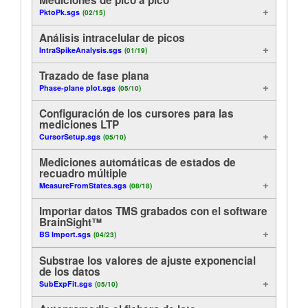
PktoPk.sgs
(02/15)
Análisis
Tutorials
Análisis intracelular de picos
Visualización
Soporte
IntraSpikeAnalysis.sgs
(01/19)
Trazado de fase plana
Funciones útiles
Distribuidores
Phase-plane plot.sgs
(05/10)
Control
Configuración de los cursores para las
mediciones LTP
CursorSetup.sgs
En línea
(05/10)
Mediciones automáticas de estados de
Ejemplos de método
recuadro múltiple
MeasureFromStates.sgs
(08/18)
Exportación
Importar datos TMS grabados con el software
BrainSight™
BS Import.sgs
(04/23)
Substrae los valores de ajuste exponencial
de los datos
SubExpFit.sgs
(05/10)