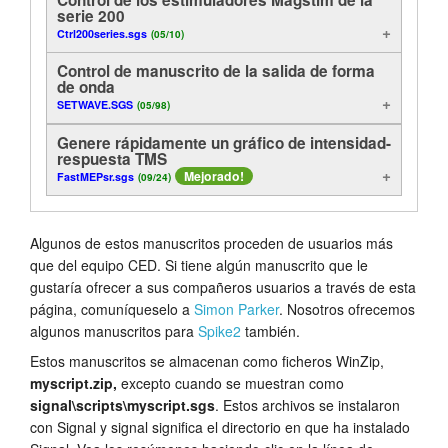
serie 200
Análisis
Tutorials
Ctrl200series.sgs
(05/10)
Visualización
Control de manuscrito de la salida de forma
Soporte
de onda
SETWAVE.SGS
(05/98)
Funciones útiles
Distribuidores
Genere rápidamente un gráfico de intensidad-
Control
respuesta TMS
Mejorado!
FastMEPsr.sgs
(09/24)
En línea
Algunos de estos manuscritos proceden de usuarios más
Ejemplos de método
que del equipo CED. Si tiene algún manuscrito que le
gustaría ofrecer a sus compañeros usuarios a través de esta
Exportación
página, comuníqueselo a
Simon Parker
. Nosotros ofrecemos
algunos manuscritos para
Spike2
también.
Estos manuscritos se almacenan como ficheros WinZip,
myscript.zip,
excepto cuando se muestran como
signal\scripts\myscript.sgs
. Estos archivos se instalaron
con Signal y signal significa el directorio en que ha instalado