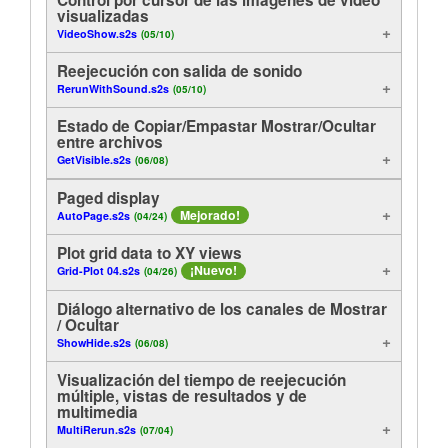
visualizadas
Análisis
Tutorials
VideoShow.s2s
(05/10)
Visualización
Reejecución con salida de sonido
Soporte
RerunWithSound.s2s
(05/10)
Archivo
Distribuidores
Estado de Copiar/Empastar Mostrar/Ocultar
entre archivos
Funciones útiles
GetVisible.s2s
(06/08)
Paged display
Control
Mejorado!
AutoPage.s2s
(04/24)
En-línea
Plot grid data to XY views
¡Nuevo!
Grid-Plot 04.s2s
(04/26)
Experimentos
Diálogo alternativo de los canales de Mostrar
/ Ocultar
Ejemplos de métodos
ShowHide.s2s
(06/08)
Visualización del tiempo de reejecución
Spectro
múltiple, vistas de resultados y de
multimedia
Exportación
MultiRerun.s2s
(07/04)