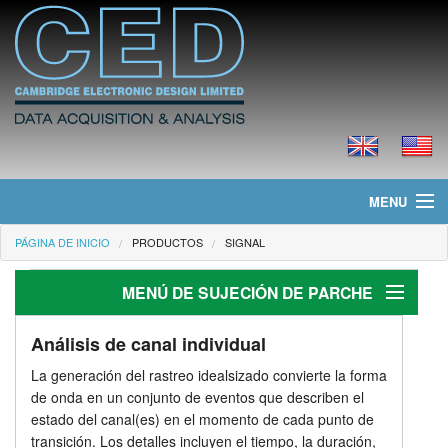
MENU
PÁGINA DE INICIO
PRODUCTOS
SIGNAL
Página de Inicio
MENÚ DE SUJECIÓN DE PARCHE
Noticias
Productos
Pinza de parche
Análisis de canal individual
La generación del rastreo idealsizado convierte la forma
Generación de estímulo
Precios
de onda en un conjunto de eventos que describen el
estado del canal(es) en el momento de cada punto de
Análisis
Descargas
transición. Los detalles incluyen el tiempo, la duración,