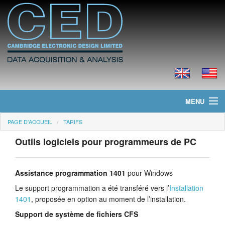
MENU
PAGE D'ACCUEIL
TARIFS
Page d'accueil
Outils logiciels pour programmeurs de PC
Actualités
Produits
Assistance programmation 1401
pour Windows
Le support programmation a été transféré vers l’
Installation
Tarifs
1401
, proposée en option au moment de l’installation.
Support de système de fichiers CFS
Téléchargements