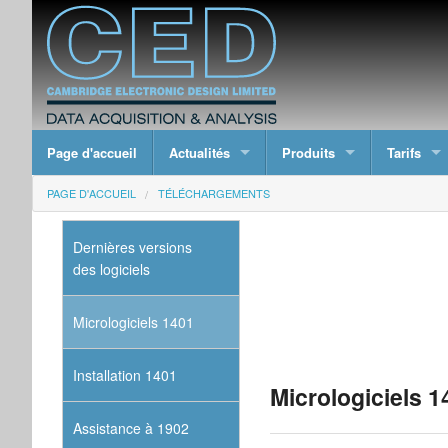
Page d'accueil
Actualités
Produits
Tarifs
PAGE D'ACCUEIL
TÉLÉCHARGEMENTS
Dernières versions
des logiciels
Micrologiciels 1401
Installation 1401
Micrologiciels 1
Assistance à 1902