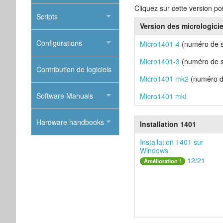
Cliquez sur cette version po
Scripts
Version des micrologici
Configurations
Micro1401-4
(numéro de 
Micro1401-3
(numéro de 
Contribution de logiciels
Micro1401 mk2
(numéro d
Software Manuals
Micro1401 mkI
Hardware handbooks
Installation 1401
Installation 1401 sur
Windows
12/21
Amélioration !