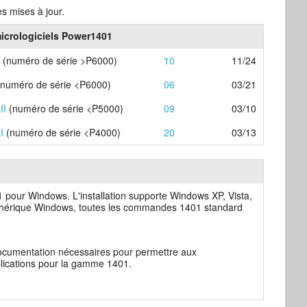
es mises à jour.
icrologiciels Power1401
A
(numéro de série >P6000)
10
11/24
numéro de série <P6000)
06
03/21
II
(numéro de série <P5000)
09
03/10
I
(numéro de série <P4000)
20
03/13
01 pour Windows. L'installation supporte Windows XP, Vista,
périphérique Windows, toutes les commandes 1401 standard
a documentation nécessaires pour permettre aux
lications pour la gamme 1401.