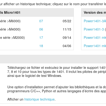
ur afficher un historique technique; cliquez sur le nom pour transférer l
els Micro1401
Version des m
série >M6000)
07
05/22
Power1401-3
série >M4000)
06
11/15
Power1401-3
(
e série >M2000)
17
09/14
Power1401 mk
18
04/06
Power1401 mk
Téléchargez ce fichier et exécutez-le pour installer le support 14
7, 8 et 10 pour tous les types de 1401. Il inclut les pilotes de 
ainsi que le logiciel de test Windows.
Une option d’installation permet d’ajouter les bibliothèques et l
programmeurs C/C++, Python et autres langages d’écrire des app
Afficher un
historique technique
.