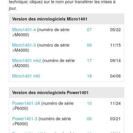
technique; cliquez sur le nom pour transférer les mises à
jour.
Tutoriels
Version des micrologiciels Micro1401
Assistance
Micro1401-4
(numéro de série
07
05/22
>M6000)
Revendeurs
Micro1401-3
(numéro de série
06
11/15
>M4000)
Micro1401 mk2
(numéro de série
17
09/14
>M2000)
Micro1401 mkI
18
04/06
Version des micrologiciels Power1401
Power1401-3A
(numéro de série
10
11/24
>P6000)
Power1401-3
(numéro de série
06
03/21
<P6000)