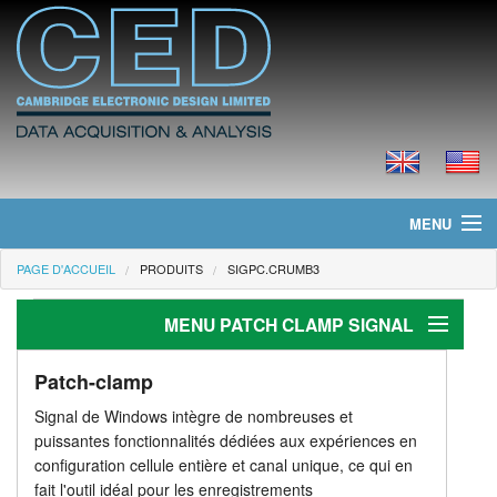
MENU
PAGE D'ACCUEIL
PRODUITS
SIGPC.CRUMB3
Page d'accueil
MENU PATCH CLAMP SIGNAL
Actualités
Produits
Patch-clamp
Patch-clamp
Signal de Windows intègre de nombreuses et
Génération de stimuli
Tarifs
puissantes fonctionnalités dédiées aux expériences en
configuration cellule entière et canal unique, ce qui en
Analyse
Téléchargements
fait l'outil idéal pour les enregistrements