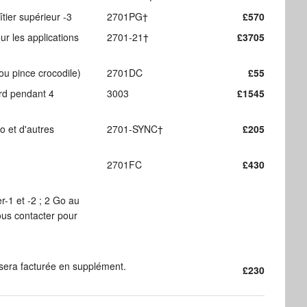
tier supérieur -3
2701PG†
£570
ur les applications
2701-21†
£3705
ou pince crocodile)
2701DC
£55
ard pendant 4
3003
£1545
o et d'autres
2701-SYNC†
£205
2701FC
£430
-1 et -2 ; 2 Go au
ous contacter pour
 sera facturée en supplément.
£230