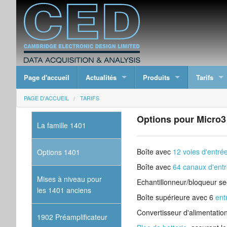
Page d'accueil
Actualités
Produits
Tarifs
PAGE D'ACCUEIL
TARIFS
Options pour Micro3
La famille 1401
Boîte avec
12 voies d'entré
Options 1401
Boîte avec
64 canaux d'ent
Mises à niveau pour
Echantillonneur/bloqueur s
les 1401 anciens
Boîte supérieure avec 6
ent
Convertisseur d'alimentati
1902 Préamplificateur