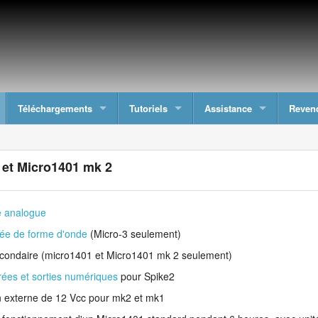
Téléchargements
Tutoriels
Assistance
Reven
 et Micro1401 mk 2
e analogue
rée de forme d'onde
(Micro-3 seulement)
econdaire (micro1401 et Micro1401 mk 2 seulement)
rées et sorties numériques
pour Spike2
on externe de 12 Vcc pour mk2 et mk1