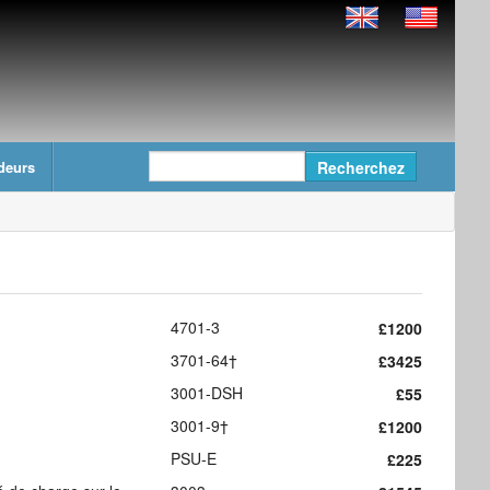
deurs
4701-3
£1200
3701-64†
£3425
3001-DSH
£55
3001-9†
£1200
PSU-E
£225