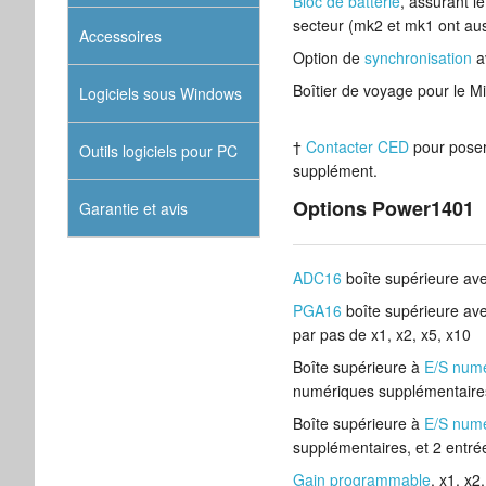
Bloc de batterie
, assurant l
secteur (mk2 et mk1 ont au
Accessoires
Option de
synchronisation
a
Boîtier de voyage pour le M
Logiciels sous Windows
†
Contacter CED
pour poser
Outils logiciels pour PC
supplément.
Options Power1401
Garantie et avis
ADC16
boîte supérieure ave
PGA16
boîte supérieure av
par pas de x1, x2, x5, x10
Boîte supérieure à
E/S numé
numériques supplémentaire
Boîte supérieure à
E/S numé
supplémentaires, et 2 entr
Gain programmable
, x1, x2