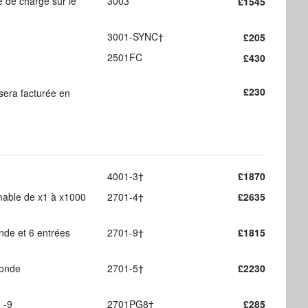
é de charge sur le
3003
£1545
3001-SYNC†
£205
2501FC
£430
£230
sera facturée en
4001-3†
£1870
mable de x1 à x1000
2701-4†
£2635
onde et 6 entrées
2701-9†
£1815
'onde
2701-5†
£2230
 -9
2701PG8†
£285