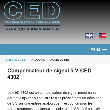
MENU
PAGE D'ACCUEIL
PRODUITS
ACCESSOIRES
Page d'accueil
Compensateur de signal 5 V CED
Actualités
4302
Produits
Le CED 4302 est un compensateur de signal mono-canal Il
Tarifs
permet d'ajouter ou soustraire très précisément un décalage
de 5 V sur une entrée analogique. Il est conçu pour les
Téléchargements
enregistrements de signaux unipolaires (0 V à 10 V ou -10V