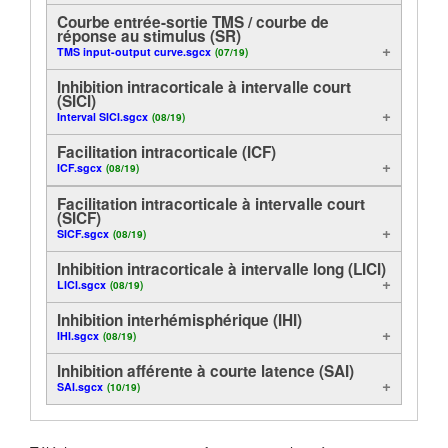
Courbe entrée-sortie TMS / courbe de
Tutoriels
réponse au stimulus (SR)
TMS input-output curve.sgcx
(07/19)
Assistance
Inhibition intracorticale à intervalle court
(SICI)
Interval SICI.sgcx
Revendeurs
(08/19)
Facilitation intracorticale (ICF)
ICF.sgcx
(08/19)
Facilitation intracorticale à intervalle court
(SICF)
SICF.sgcx
(08/19)
Inhibition intracorticale à intervalle long (LICI)
LICI.sgcx
(08/19)
Inhibition interhémisphérique (IHI)
IHI.sgcx
(08/19)
Inhibition afférente à courte latence (SAI)
SAI.sgcx
(10/19)