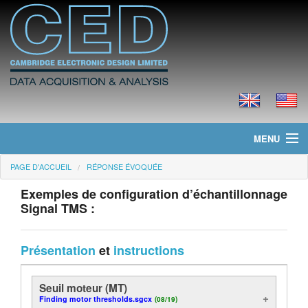
MENU
PAGE D'ACCUEIL
RÉPONSE ÉVOQUÉE
Page d'accueil
Exemples de configuration d’échantillonnage
Actualités
Signal TMS :
Produits
Présentation
et
instructions
Tarifs
Seuil moteur (MT)
Téléchargements
Finding motor thresholds.sgcx
(08/19)