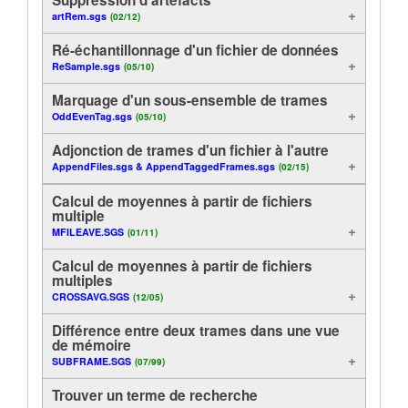
artRem.sgs
(02/12)
Analyse
Tutoriels
Ré-échantillonnage d'un fichier de données
Affichage
Assistance
ReSample.sgs
(05/10)
Marquage d'un sous-ensemble de trames
Functions de utiles
Revendeurs
OddEvenTag.sgs
(05/10)
Contrôle
Adjonction de trames d'un fichier à l'autre
AppendFiles.sgs & AppendTaggedFrames.sgs
(02/15)
En ligne
Calcul de moyennes à partir de fichiers
multiple
Exemples de méthode
MFILEAVE.SGS
(01/11)
Calcul de moyennes à partir de fichiers
Export
multiples
CROSSAVG.SGS
(12/05)
Différence entre deux trames dans une vue
de mémoire
SUBFRAME.SGS
(07/99)
Trouver un terme de recherche