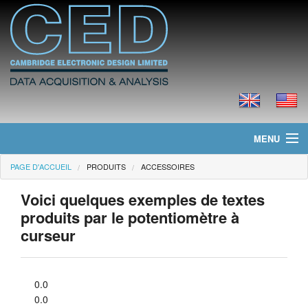
MENU
PAGE D'ACCUEIL
PRODUITS
ACCESSOIRES
Page d'accueil
Voici quelques exemples de textes
Actualités
produits par le potentiomètre à
curseur
Produits
Tarifs
0.0
Téléchargements
0.0