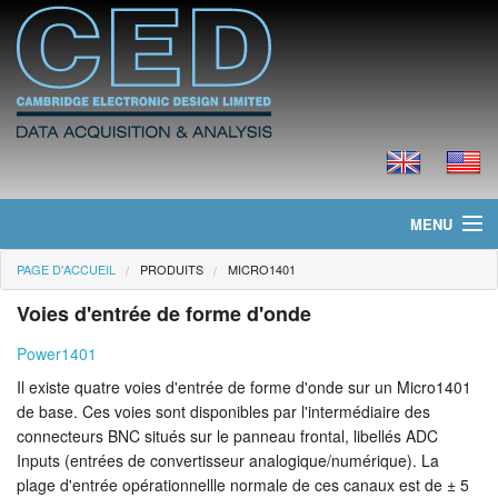
MENU
PAGE D'ACCUEIL
PRODUITS
MICRO1401
Page d'accueil
Voies d'entrée de forme d'onde
Actualités
Power1401
Produits
Il existe quatre voies d'entrée de forme d'onde sur un Micro1401
de base. Ces voies sont disponibles par l'intermédiaire des
Tarifs
connecteurs BNC situés sur le panneau frontal, libellés ADC
Inputs (entrées de convertisseur analogique/numérique). La
Téléchargements
plage d'entrée opérationnellle normale de ces canaux est de ± 5