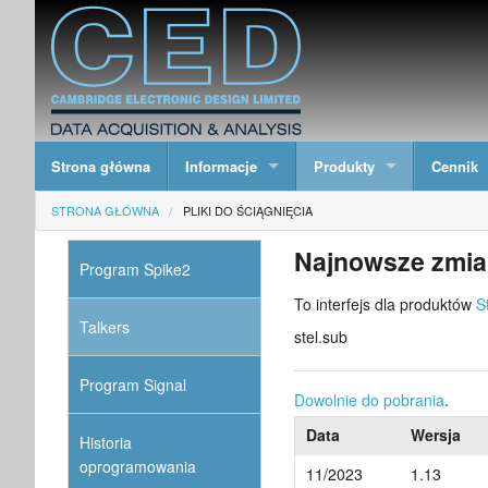
Strona główna
Informacje
Produkty
Cennik
STRONA GŁÓWNA
PLIKI DO ŚCIĄGNIĘCIA
Najnowsze zmian
Program Spike2
To interfejs dla produktów
S
Talkers
stel.sub
Program Signal
Dowolnie do pobrania
.
Data
Wersja
Historia
oprogramowania
11/2023
1.13