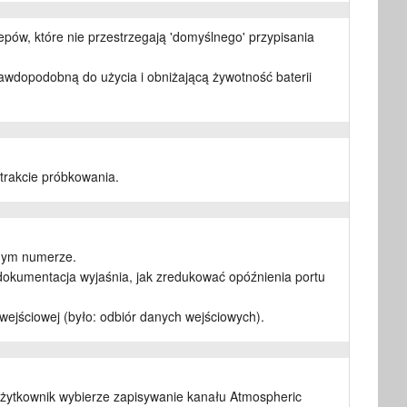
ów, które nie przestrzegają 'domyślnego' przypisania
awdopodobną do użycia i obniżającą żywotność baterii
trakcie próbkowania.
.
amym numerze.
okumentacja wyjaśnia, jak zredukować opóźnienia portu
 wejściowej (było: odbiór danych wejściowych).
użytkownik wybierze zapisywanie kanału Atmospheric