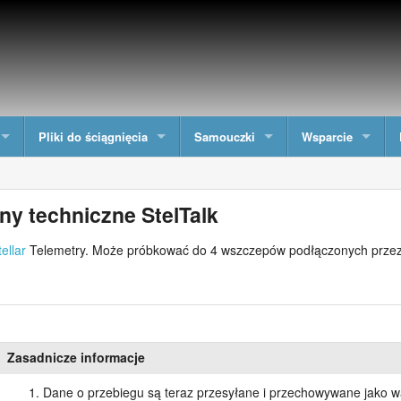
Pliki do ściągnięcia
Samouczki
Wsparcie
y techniczne StelTalk
tellar
Telemetry. Może próbkować do 4 wszczepów podłączonych przez 
Zasadnicze informacje
Dane o przebiegu są teraz przesyłane i przechowywane jako wa