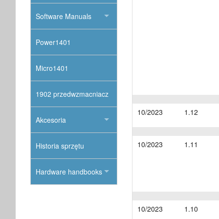
Software Manuals
Power1401
Micro1401
1902 przedwzmacniacz
10/2023
1.12
Akcesoria
10/2023
1.11
Historia sprzętu
Hardware handbooks
10/2023
1.10