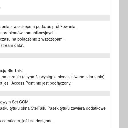
h.
czenia z wszczepem podczas próbkowania.
u problemów komunikacyjnych.
 czasu na połączenie z wszczepami.
'stream data'.
cję StelTalk.
nu na ekranie (chyba że wystąpią nieoczekiwane zdarzenia).
jeśli Access Point nie jest podłączony.
logowym Set COM.
sku tytułu okna StelTalk. Pasek tytułu zawiera dodatkowe
y com0com, jeśli są dostępne.