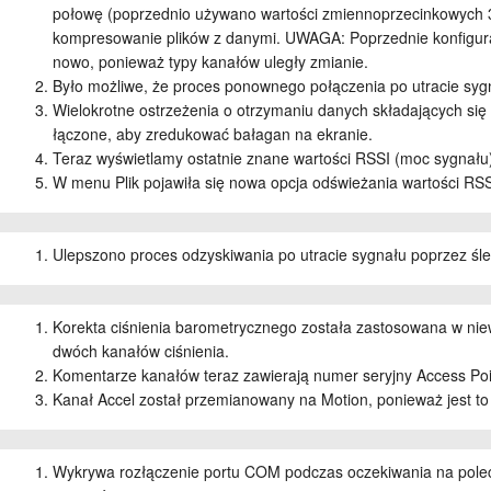
połowę (poprzednio używano wartości zmiennoprzecinkowych 32
kompresowanie plików z danymi. UWAGA: Poprzednie konfigur
nowo, ponieważ typy kanałów uległy zmianie.
Było możliwe, że proces ponownego połączenia po utracie sygn
Wielokrotne ostrzeżenia o otrzymaniu danych składających się 
łączone, aby zredukować bałagan na ekranie.
Teraz wyświetlamy ostatnie znane wartości RSSI (moc sygnału) 
W menu Plik pojawiła się nowa opcja odświeżania wartości RSSI, 
Ulepszono proces odzyskiwania po utracie sygnału poprzez śl
Korekta ciśnienia barometrycznego została zastosowana w nie
dwóch kanałów ciśnienia.
Komentarze kanałów teraz zawierają numer seryjny Access Poi
Kanał Accel został przemianowany na Motion, ponieważ jest to
Wykrywa rozłączenie portu COM podczas oczekiwania na polecen