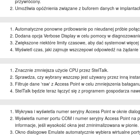
przywrócony.
Umożliwia opóźnienia związane z buforem danych w implantac
Automatyczne ponowne próbowanie po nieudanej próbie połą
Dodana opcja Verbose Display w celu pomocy w diagnozowani
Zwiększone niektóre limity czasowe, aby dać systemowi więcej
Wyświetl czas, jaki zajmuje wszczepowi odpowiedź na żądanie 
Znacznie zmniejsza użycie CPU przez StelTalk.
Sprawdza, czy wybrany wszczep jest używany przez inną instan
Filtruje dane 'raw' z Access Point w celu zmniejszenia bałaga
StelTalk będzie teraz łączyć się z programem gospodarza nawet 
Wykrywa i wyświetla numer seryjny Access Point w oknie dia
Wyświetla numer portu COM i numer seryjny Access Point na pa
informacje, jeśli wysokość okna jest zminimalizowana w pionie.
Okno dialogowe Emulate automatycznie wybiera wirtualne port