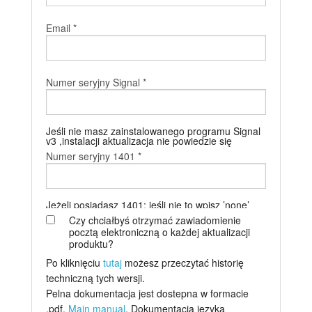
Samouczki
Email *
Wsparcie
Numer seryjny Signal *
Dealerzy
Jeśli nie masz zainstalowanego programu Signal
v3 ,instalacji aktualizacja nie powiedzie się
Numer seryjny 1401 *
Jeżeli posiadasz 1401; jeśli nie to wpisz ’none’
Czy chciałbyś otrzymać zawiadomienie
pocztą elektroniczną o każdej aktualizacji
produktu?
Po kliknięciu
tutaj
możesz przeczytać historię
techniczną tych wersji.
Pelna dokumentacja jest dostepna w formacie
.pdf.
Main manual
. Dokumentacja jezyka