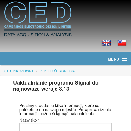
MENU
STRONA GŁÓWNA
PLIKI DO ŚCIĄGNIĘCIA
Strona główna
Uaktualnianie programu Signal do
Informacje
najnowsze wersje 3.13
Produkty
Prosimy o podaniu kilku informacji, które są
potrzebne do naszego rejestru. Po wprowadzeniu
Cennik
informacji można ściągnąć uaktualnienie.
Nazwisko *
Pliki do ściągnięcia