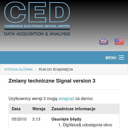
MENU
STRONA GŁÓWNA
PLIKI DO ŚCIĄGNIĘCIA
Strona główna
Zmiany techniczne Signal version 3
Informacje
Produkty
Uzytkownicy wersji 3 mogą
sciagnąć
za darmo.
Data
Wersja
Zasadnicze informacje
Cennik
05/2010
3.13
Usunięte błędy
Pliki do ściągnięcia
DlgValue$ udostępnia okno