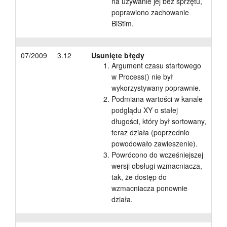
na używanie jej bez sprzętu,
poprawiono zachowanie
BiStim.
07/2009
3.12
Usunięte błędy
Argument czasu startowego
w Process() nie był
wykorzystywany poprawnie.
Podmiana wartości w kanale
podglądu XY o stałej
długości, który był sortowany,
teraz działa (poprzednio
powodowało zawieszenie).
Powrócono do wcześniejszej
wersji obsługi wzmacniacza,
tak, że dostęp do
wzmacniacza ponownie
działa.