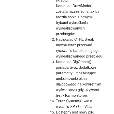
skryptu.
Komenda DrawMode()
została rozszerzona tak by
radziła sobie z nowymi
trybami wykreślania
wyidealizowanych
przebiegów.
Naciskając CTRL-Break
można teraz przerwać
rysowanie bardzo długiego
wyidealizowanego przebiegu.
Komenda DlgCreate()
posiada teraz dodatkowe
parametry umożliwiające
umieszczenie okna
dialogowego na konkretnym
wyświetlaczu gdy używane
jest kilka monitorów.
Teraz System$() wie o
wydaniu XP x64 i Vista.
Dostępny jest nowy plik