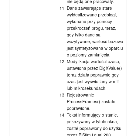
nie będą one pracowały.
Dane zawierające stare
wyidealizowane przebiegi,
wykonane przy pomocy
przekroczeń progu, teraz,
gdy tylko dane są
wczytywane, wartość bazowa
jest syntetyzowana w oparciu
o poziomy zamknięcia.
Modyfikacja wartości czasu,
ustawiona przez DlgXValue()
teraz działa poprawnie gdy
czas jest wyświetlany w mili-
lub mikrosekundach.
Rejestrowanie
ProcessFrames() zostało
poprawione.
Tekst informujący o stanie,
pokazywany w tytule okna,
został poprawiony do użytku
przez BiStim i dual 200