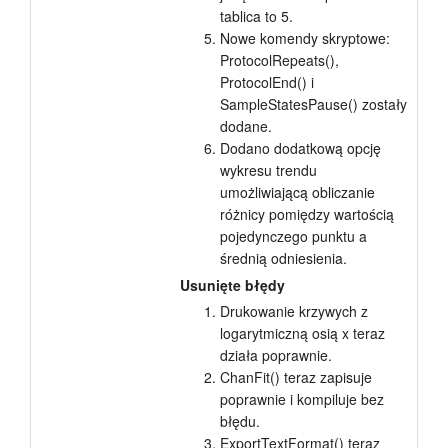
tablica to 5.
Nowe komendy skryptowe:
ProtocolRepeats(),
ProtocolEnd() i
SampleStatesPause() zostały
dodane.
Dodano dodatkową opcję
wykresu trendu
umożliwiającą obliczanie
różnicy pomiędzy wartością
pojedynczego punktu a
średnią odniesienia.
Usunięte błędy
Drukowanie krzywych z
logarytmiczną osią x teraz
działa poprawnie.
ChanFit() teraz zapisuje
poprawnie i kompiluje bez
błędu.
ExportTextFormat() teraz