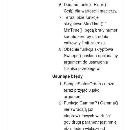
Dodano funkcje Floor() i
Ceil() dla wartości i macierzy.
Teraz, obie funkcje
skryptowe MaxTime() i
MinTime(), będą brały numer
kanału zero by uśrednić
całkowity limit zakresu.
Obecnie funkcja skryptowa
Sweeps() posiada opcjonalny
argument do ustawienia
licznika przebiegów.
Usunięte błędy
SampleStatesOrder() może
teraz przyjąć 3 jako
argument.
Funkcje GammaP i GammaQ
nie zwracają już
nieprawidłowych wartości
gdy drugi parametr jest mniej
niż o jeden większy od