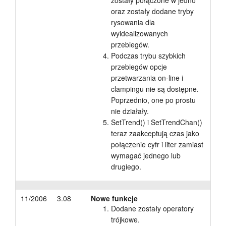
zostały połączone w jedno
oraz zostały dodane tryby
rysowania dla
wyidealizowanych
przebiegów.
Podczas trybu szybkich
przebiegów opcje
przetwarzania on-line i
clampingu nie są dostępne.
Poprzednio, one po prostu
nie działały.
SetTrend() i SetTrendChan()
teraz zaakceptują czas jako
połączenie cyfr i liter zamiast
wymagać jednego lub
drugiego.
11/2006
3.08
Nowe funkcje
Dodane zostały operatory
trójkowe.