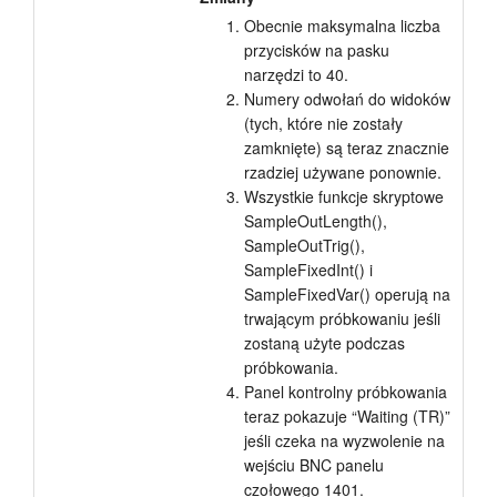
Obecnie maksymalna liczba
przycisków na pasku
narzędzi to 40.
Numery odwołań do widoków
(tych, które nie zostały
zamknięte) są teraz znacznie
rzadziej używane ponownie.
Wszystkie funkcje skryptowe
SampleOutLength(),
SampleOutTrig(),
SampleFixedInt() i
SampleFixedVar() operują na
trwającym próbkowaniu jeśli
zostaną użyte podczas
próbkowania.
Panel kontrolny próbkowania
teraz pokazuje “Waiting (TR)”
jeśli czeka na wyzwolenie na
wejściu BNC panelu
czołowego 1401.