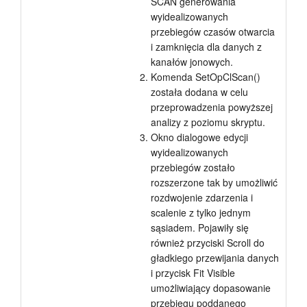
SCAN generowania
wyidealizowanych
przebiegów czasów otwarcia
i zamknięcia dla danych z
kanałów jonowych.
Komenda SetOpClScan()
została dodana w celu
przeprowadzenia powyższej
analizy z poziomu skryptu.
Okno dialogowe edycji
wyidealizowanych
przebiegów zostało
rozszerzone tak by umożliwić
rozdwojenie zdarzenia i
scalenie z tylko jednym
sąsiadem. Pojawiły się
również przyciski Scroll do
gładkiego przewijania danych
i przycisk Fit Visible
umożliwiający dopasowanie
przebiegu poddanego