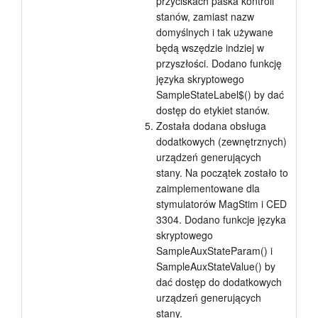
przyciskach paska kontroli
stanów, zamiast nazw
domyślnych i tak używane
będą wszędzie indziej w
przyszłości. Dodano funkcję
języka skryptowego
SampleStateLabel$() by dać
dostęp do etykiet stanów.
Została dodana obsługa
dodatkowych (zewnętrznych)
urządzeń generujących
stany. Na początek zostało to
zaimplementowane dla
stymulatorów MagStim i CED
3304. Dodano funkcje języka
skryptowego
SampleAuxStateParam() i
SampleAuxStateValue() by
dać dostęp do dodatkowych
urządzeń generujących
stany.