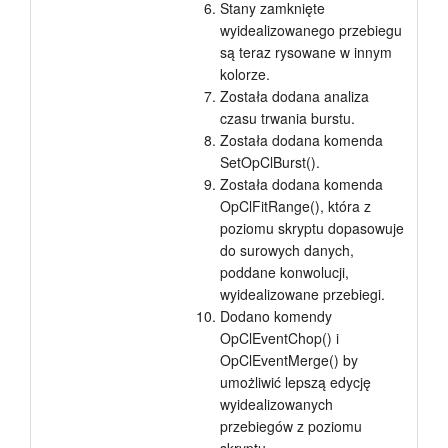
Stany zamknięte
wyidealizowanego przebiegu
są teraz rysowane w innym
kolorze.
Została dodana analiza
czasu trwania burstu.
Została dodana komenda
SetOpClBurst().
Została dodana komenda
OpClFitRange(), która z
poziomu skryptu dopasowuje
do surowych danych,
poddane konwolucji,
wyidealizowane przebiegi.
Dodano komendy
OpClEventChop() i
OpClEventMerge() by
umożliwić lepszą edycję
wyidealizowanych
przebiegów z poziomu