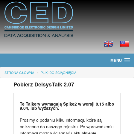
MENU
STRONA GŁÓWNA
PLIKI DO ŚCIĄGNIĘCIA
Strona główna
Pobierz DelsysTalk 2.07
Informacje
Produkty
Te Talkery wymagają Spike2 w wersji 8.15 albo
9.04, lub wyższych.
Cennik
Prosimy o podaniu kilku informacji, które są
potrzebne do naszego rejestru. Po wprowadzeniu
Pliki do ściągnięcia
informacji można ściągnąć uaktualnienie.