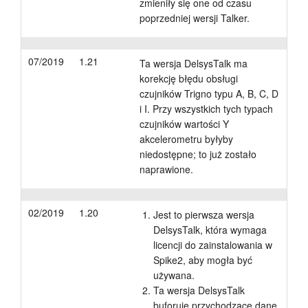
zmieniły się one od czasu
poprzedniej wersji Talker.
07/2019
1.21
Ta wersja DelsysTalk ma
korekcję błędu obsługi
czujników Trigno typu A, B, C, D
i I. Przy wszystkich tych typach
czujników wartości Y
akcelerometru byłyby
niedostępne; to już zostało
naprawione.
02/2019
1.20
Jest to pierwsza wersja
DelsysTalk, która wymaga
licencji do zainstalowania w
Spike2, aby mogła być
używana.
Ta wersja DelsysTalk
buforuje przychodzące dane,