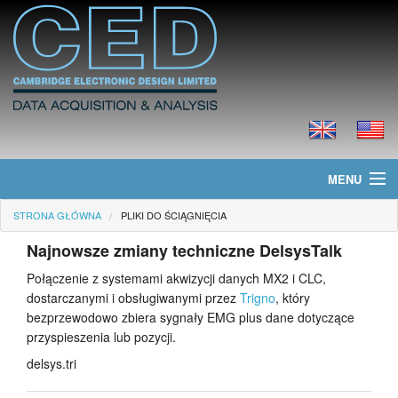
MENU
STRONA GŁÓWNA
PLIKI DO ŚCIĄGNIĘCIA
Strona główna
Najnowsze zmiany techniczne DelsysTalk
Informacje
Połączenie z systemami akwizycji danych MX2 i CLC,
dostarczanymi i obsługiwanymi przez
Trigno
, który
Produkty
bezprzewodowo zbiera sygnały EMG plus dane dotyczące
przyspieszenia lub pozycji.
Cennik
delsys.tri
Pliki do ściągnięcia