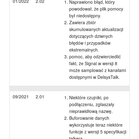
01/2022
2.02
Naprawiono błąd, który
powodował, że plik pomocy
był niedostępny.
Zawiera zbiór
skumulowanych aktualizacji
dotyczących dziwnych
błędów i przypadków
ekstremalnych.
pomoc, aby odzwierciedlić
fakt, że Signal w wersji 8
może samplować z kanałami
dostępnymi w DelsysTalk.
09/2021
2.01
Niektóre czujniki, po
podłączeniu, zgłaszały
nieprawidłową nazwę.
Buforowanie danych
wykorzystuje teraz niektóre
funkcje z wersji 5 specyfikacji
talkera.