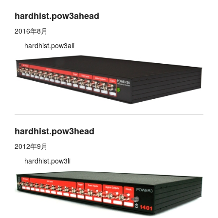
layout.tutorials
hardhist.pow3ahead
2016年8月
layout.support
hardhist.pow3ali
layout.distrib
hardhist.pow3head
2012年9月
hardhist.pow3li