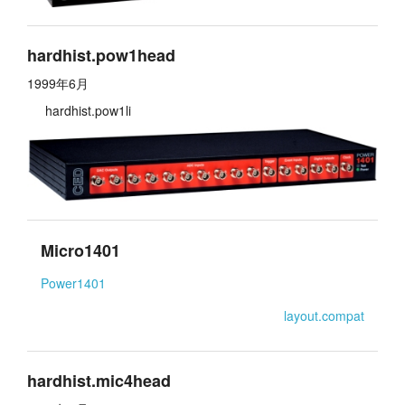
hardhist.pow1head
1999年6月
hardhist.pow1li
Micro1401
Power1401
layout.compat
hardhist.mic4head