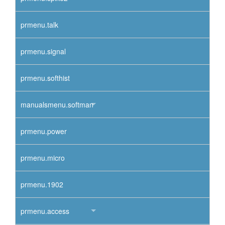
prmenu.talk
prmenu.signal
prmenu.softhist
manualsmenu.softman
prmenu.power
prmenu.micro
prmenu.1902
prmenu.access