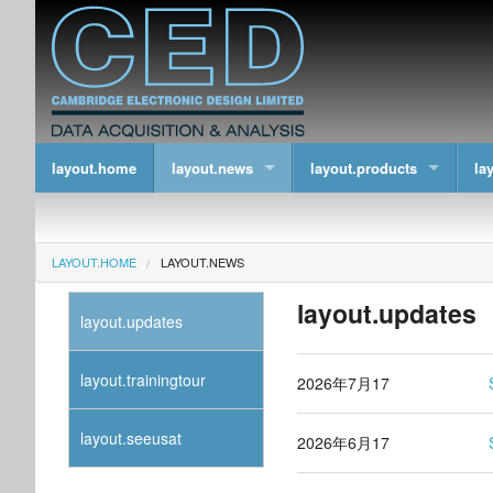
layout.home
layout.news
layout.products
la
LAYOUT.HOME
LAYOUT.NEWS
layout.updates
layout.updates
layout.trainingtour
2026年7月17
layout.seeusat
2026年6月17