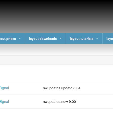
yout.prices
layout.downloads
layout.tutorials
layo
Signal
nwupdates.update 8.04
Signal
nwupdates.new 9.00