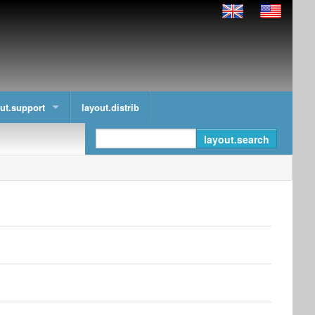
ut.support
layout.distrib