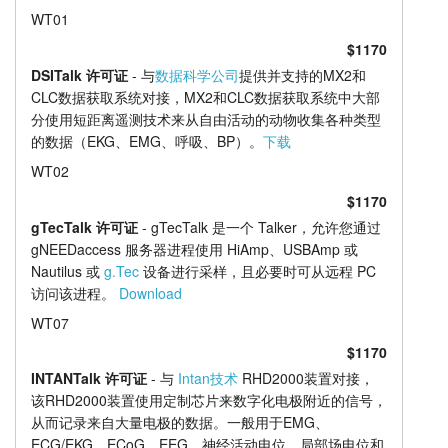
WT01
$1170
DSITalk 许可证
- 与
数据科学公司
提供并支持的MX2和
CLC数据获取系统对接，MX2和CLC数据获取系统中大部
分使用短距离遥测技术来从自由活动的动物收集各种类型
的数据（EKG、EMG、呼吸、BP）。
下载
WT02
$1170
gTecTalk 许可证
- gTecTalk 是一个 Talker，允许您通过
gNEEDaccess 服务器进程使用 HiAmp、USBAmp 或
Nautilus 或
g.Tec
设备进行采样，且必要时可从远程 PC
访问该进程。
Download
WT07
$1170
INTANTalk 许可证
- 与
Intan技术
RHD2000装置对接，
该RHD2000装置使用定制芯片来数字化电极附近的信号，
从而记录来自大量电极的数据。一般用于EMG、
ECG/EKG、ECoG、EEG、神经活动电位、局部场电位和