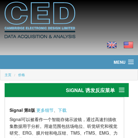
MENU
主页
价格
主页
SIGNAL 诱发反应菜单
新聞
产品
诱发反应
Signal 第8版
更多细节
、
下载
运用
价格
Signal可以被看作一个智能存储示波镜，通过高速扫描收
集数据用于分析。用途范围包括场电位、听觉研究和视觉
TMS带有磁刺激
下载
研究、ERG、膜片钳和电压钳、TMS、rTMS、EMG、力