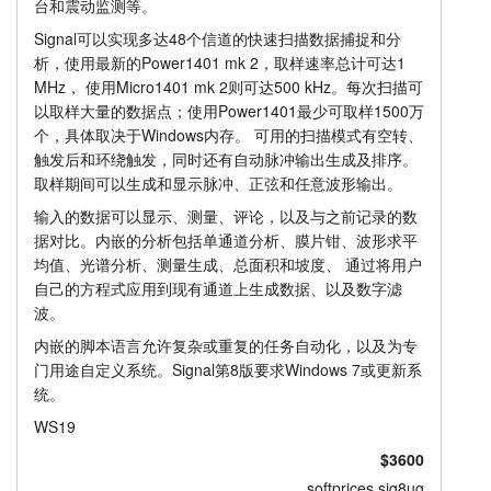
台和震动监测等。
生成刺激
教程
Signal可以实现多达48个信道的快速扫描数据捕捉和分
析，使用最新的Power1401 mk 2，取样速率总计可达1
价格
支持
MHz， 使用Micro1401 mk 2则可达500 kHz。每次扫描可
以取样大量的数据点；使用Power1401最少可取样1500万
经销商
个，具体取决于Windows内存。 可用的扫描模式有空转、
触发后和环绕触发，同时还有自动脉冲输出生成及排序。
取样期间可以生成和显示脉冲、正弦和任意波形输出。
输入的数据可以显示、测量、评论，以及与之前记录的数
据对比。内嵌的分析包括单通道分析、膜片钳、波形求平
均值、光谱分析、测量生成、总面积和坡度、 通过将用户
自己的方程式应用到现有通道上生成数据、以及数字滤
波。
内嵌的脚本语言允许复杂或重复的任务自动化，以及为专
门用途自定义系统。Signal第8版要求Windows 7或更新系
统。
WS19
$3600
softprices.sig8ug