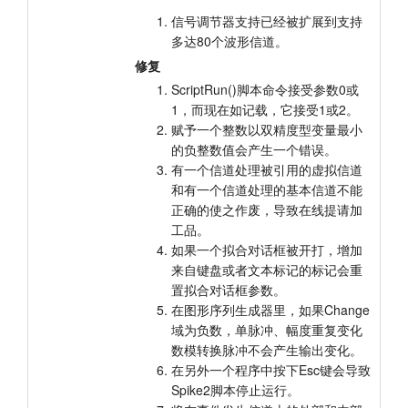
信号调节器支持已经被扩展到支持
教程
多达80个波形信道。
修复
支持
ScriptRun()脚本命令接受参数0或
经销商
1，而现在如记载，它接受1或2。
赋予一个整数以双精度型变量最小
的负整数值会产生一个错误。
有一个信道处理被引用的虚拟信道
和有一个信道处理的基本信道不能
正确的使之作废，导致在线提请加
工品。
如果一个拟合对话框被开打，增加
来自键盘或者文本标记的标记会重
置拟合对话框参数。
在图形序列生成器里，如果Change
域为负数，单脉冲、幅度重复变化
数模转换脉冲不会产生输出变化。
在另外一个程序中按下Esc键会导致
Spike2脚本停止运行。