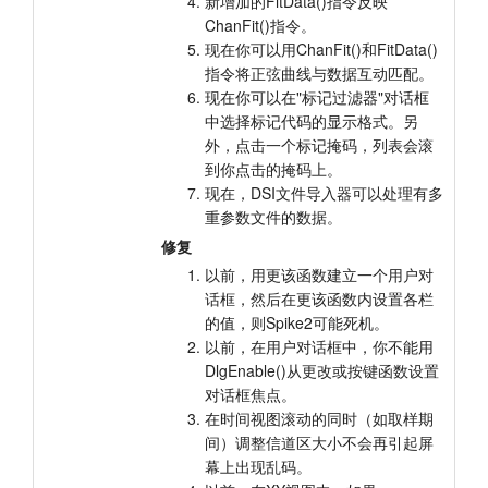
新增加的FitData()指令反映
ChanFit()指令。
现在你可以用ChanFit()和FitData()
指令将正弦曲线与数据互动匹配。
现在你可以在"标记过滤器"对话框
中选择标记代码的显示格式。另
外，点击一个标记掩码，列表会滚
到你点击的掩码上。
现在，DSI文件导入器可以处理有多
重参数文件的数据。
修复
以前，用更该函数建立一个用户对
话框，然后在更该函数内设置各栏
的值，则Spike2可能死机。
以前，在用户对话框中，你不能用
DlgEnable()从更改或按键函数设置
对话框焦点。
在时间视图滚动的同时（如取样期
间）调整信道区大小不会再引起屏
幕上出现乱码。