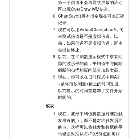
第一个信道不会再导致屏幕的滚动
区出现OverDraw WM信道。
ChanSave()脚本指令现在可以正确
记录。
现在可以用VirtualChan(chan%, 0)
来测试信道是否是虚拟信道。以
前，如果信道不是虚拟信道，脚本
会出错终止。
以前，在平均数显示模式中求有间
隙的波形平均值，平均值中与间隙
截断的扫描相应的部分加权太高。
现在，你可以在日时模式中用Alt
+鼠标拖放测量x轴上的时间宽度。
以前显示的时间差是加了文件开始
时间的。
改动
现在，波形平均值将数据对准距触
发最近的点，而不是对准触发后面
的点。这样可以将触发和数据的平
均错误对准从每样0.5降低到每样