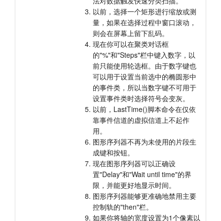
法对数据触发快速分类扫描。
以前，选择一个矩形进行缩放或测
量，如果在选择过程中窗口滚动，
则会在屏幕上留下乱码。
现在你可以在聚类对话框
的"%"和"Steps"栏中键入数字，以
前只能使用轮选框。由于数字键也
可以用于设置当前选中的椭圆形中
的事件类，所以当数字键不可用于
设置事件类时选择符号会变灰。
以前，LastTime()脚本命令在仅依
靠事件信道的虚拟信道上不起作
用。
图形序列器不再为未使用的片段生
成键和按钮。
现在图形序列器可以正确设
置"Delay"和"Wait until time"的界
限，并能更好地显示时间。
图形序列器能够更准确地禁用主要
控制轨的"then"栏。
如果你将轴的宽度设置为1个像素以