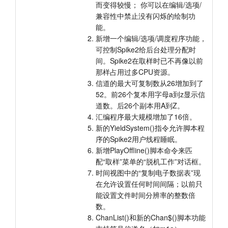
而变得较慢； 你可以在编辑/选项/
兼容性中禁止没有闪烁的绘制功
能。
新增一个编辑/选项/调度程序功能，
可控制Spike2给后台处理分配时
间。Spike2在取样时已不再像以前
那样占用过多CPU资源。
信道的最大可复制数从26增加到了
52。前26个复本用字母a到z显示信
道数。后26个副本用A到Z。
汇编程序最大规模增加了16倍。
新的YieldSystem()指令允许脚本程
序的Spike2用户线程睡眠。
新增PlayOffline()脚本命令来匹
配“取样”菜单的“脱机工作”对话框。
时间视图中的“复制电子数据表”现
在允许设置任何时间间隔；以前只
能设置文件时间分辨率的整数倍
数。
ChanList()和新的Chan$()脚本功能