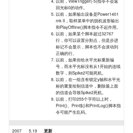
以前，ViewTrigger(-5)指令不会返
回光标0的动作。
以前，如果输出设备是Power1401
mk II，取样菜单中的脱机波形输出
和PlayOffline()脚本指令不起作用。
以前，如果某个脚本超过32767
行，你可以设置分割点，但是步进
标记不会显示，脚本也不会滚动到
正确的行。
以前，如果你给水平光标重新编
号，而水平光标没有从1开始的连续
数字，则Spike2可能死机。
以前，在一组含有锁定y轴和水平光
标的重复绘制信道中，删除最上面
的信道会导致Spike2死机。
以前，打印255个字符以上时，
Print()、Print$()和PrintLog()脚本指
令可能产生乱码。
2007
5.19
更新