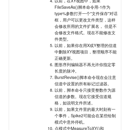
以前，在XY视图中，如果
FileSaveAs()脚本命令用-1作为
type%参数打开一个"文件保存"对话
框，用户可以更改文件类型，这样
会修改所用的文件扩展名， 但是不
会修改文件格式。现在不能修改文
件类型。
以前，如果你在用X或Y整理的信道
中删除XY视图项目，整理顺序不能
正确更新。
图形序列编辑器不再允许你指定零
长度的脉冲。
BurstRevise()脚本命令现在会注意
信道中设置的所有标记过滤器。
以前，脚本命令只接受整数作为源
信道的参数。现在它接受信道规
格，如说明文件所述。
以前，如果文件里的最大时刻有一
个事件，Spike2可能会在某些绘制
模式中意外停机。
点模式中MeasureToXY()和