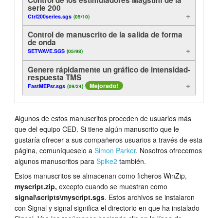
serie 200
Análisis
Tutorials
Ctrl200series.sgs
(05/10)
Visualización
Control de manuscrito de la salida de forma
Soporte
de onda
SETWAVE.SGS
(05/98)
Funciones útiles
Distribuidores
Genere rápidamente un gráfico de intensidad-
Control
respuesta TMS
Mejorado!
FastMEPsr.sgs
(09/24)
En línea
Algunos de estos manuscritos proceden de usuarios más
Ejemplos de método
que del equipo CED. Si tiene algún manuscrito que le
gustaría ofrecer a sus compañeros usuarios a través de esta
Exportación
página, comuníqueselo a
Simon Parker
. Nosotros ofrecemos
algunos manuscritos para
Spike2
también.
Estos manuscritos se almacenan como ficheros WinZip,
myscript.zip,
excepto cuando se muestran como
signal\scripts\myscript.sgs
. Estos archivos se instalaron
con Signal y signal significa el directorio en que ha instalado