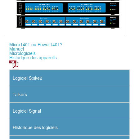
Micro1401 ou Power1401?
Manuel
Micrologiciels
Historique des appareils
Logiciel Spike2
Talkers
Logiciel Signal
Historique des logiciels