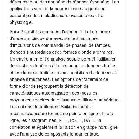
déclenchée ou des données de réponse évoquées. Les
Fonctions d'analyse de pointe
applications vont de la neuroscience au génie en
Tutoriels
passant par les maladies cardiovasculaires et la
Tarifs
physiologie.
Assistance
Spike2 saisit les données d'événement et de forme
Revendeurs
d'onde sur disque dur avec sortie simultanée
d'impulsions de commande, de phases, de rampes,
d'ondes sinusoïdales et de formes d'onde arbitraires.
Un environnement d'analyse souple permet l'utilisation
de plusieurs fenêtres à la fois pour les données brutes
et les données traitées, avec acquisition de données et
analyse simultanées. Les options de traitement de
forme d'onde regroupent la détection de
caractéristiques automatisation des mesures,
moyennes, spectres de puissance et filtrage numérique.
Les options de traitement Spike incluent la
reconnaissance de formes de pointe en ligne et hors
ligne, les histogrammes INTH, PSTH, RATE, la
corrélation et également la liaison en grappe hors ligne
avec l'analyse de composants fondamentaux.