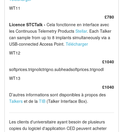
WT11
£780
Licence STCTalk -
Cela fonctionne en interface avec
les Continuous Telemetry Products
Stellar
. Each Talker
can sample from up to 8 implants simultaneously via a
USB-connected Access Point.
Télécharger
WT12
£1040
softprices.trignolictrigno.subheadsoftprices.trignodl
WT13
£1040
D’autres informations sont disponibles à propos des
Talkers
et de la
TIB
(Talker Interface Box).
Les clients d'universitaire ayant besoin de plusieurs
copies du logiciel d'application CED peuvent acheter