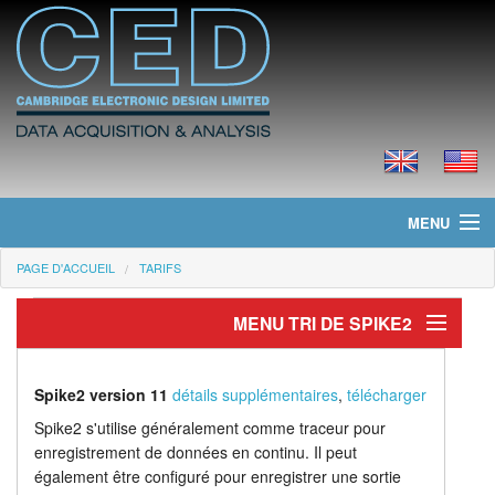
MENU
PAGE D'ACCUEIL
TARIFS
Page d'accueil
MENU TRI DE SPIKE2
Actualités
Produits
Tri de Pointes
Spike2 version 11
détails supplémentaires
,
télécharger
Appariement de gabarit
Tarifs
Spike2 s'utilise généralement comme traceur pour
enregistrement de données en continu. Il peut
Regroupements en grappes
Téléchargements
également être configuré pour enregistrer une sortie