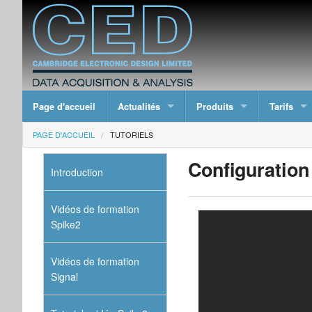
Page d'accueil
Actualités
Produits
Tarifs
PAGE D'ACCUEIL
TUTORIELS
Configuration
Introduction
Vidéos de formation
Spike2
Vidéos de formation
Signal