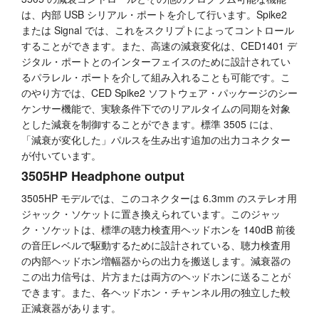
は、内部 USB シリアル・ポートを介して行います。Spike2
チュートリアル
または Signal では、これをスクリプトによってコントロール
することができます。また、高速の減衰変化は、CED1401 デ
サポート
ジタル・ポートとのインターフェイスのために設計されてい
るパラレル・ポートを介して組み入れることも可能です。こ
販売店
のやり方では、CED Spike2 ソフトウェア・パッケージのシー
ケンサー機能で、実験条件下でのリアルタイムの同期を対象
とした減衰を制御することができます。標準 3505 には、
「減衰が変化した」パルスを生み出す追加の出力コネクター
が付いています。
3505HP Headphone output
3505HP モデルでは、このコネクターは 6.3mm のステレオ用
ジャック・ソケットに置き換えられています。このジャッ
ク・ソケットは、標準の聴力検査用ヘッドホンを 140dB 前後
の音圧レベルで駆動するために設計されている、聴力検査用
の内部ヘッドホン増幅器からの出力を搬送します。減衰器の
この出力信号は、片方または両方のヘッドホンに送ることが
できます。また、各ヘッドホン・チャンネル用の独立した較
正減衰器があります。