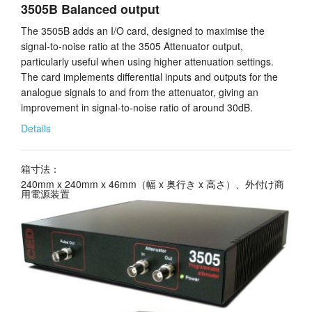
3505B Balanced output
The 3505B adds an I/O card, designed to maximise the
signal-to-noise ratio at the 3505 Attenuator output,
particularly useful when using higher attenuation settings.
The card implements differential inputs and outputs for the
analogue signals to and from the attenuator, giving an
improvement in signal-to-noise ratio of around 30dB.
Details
箱寸法：
240mm x 240mm x 46mm（幅 x 奥行き x 高さ）、外付け商
用電源装置