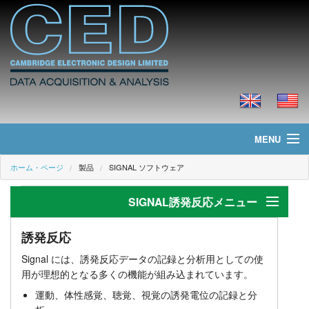
MENU
ホーム・ページ
製品
SIGNAL ソフトウェア
ホーム・ページ
SIGNAL誘発反応メニュー
ニュース
製品
誘発反応
誘発反応
Signal には、誘発反応データの記録と分析用としての使
アプリケーション
価格
用が理想的となる多くの機能が組み込まれています。
運動、体性感覚、聴覚、視覚の誘発電位の記録と分
磁気刺激物質とTMS
ダウンロード