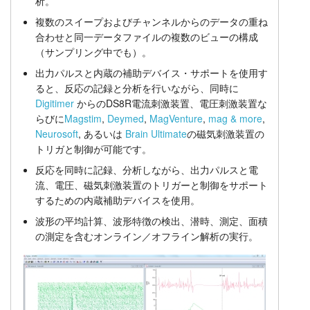
析。
刺激生成
チュートリアル
複数のスイープおよびチャンネルからのデータの重ね
合わせと同一データファイルの複数のビューの構成
価格
サポート
（サンプリング中でも）。
出力パルスと内蔵の補助デバイス・サポートを使用す
販売店
ると、反応の記録と分析を行いながら、同時に
Digitimer
からのDS8R電流刺激装置、電圧刺激装置な
らびに
Magstim
,
Deymed
,
MagVenture
,
mag & more
,
Neurosoft
,
あるいは
Brain Ultimate
の磁気刺激装置の
トリガと制御が可能です。
反応を同時に記録、分析しながら、出力パルスと電
流、電圧、磁気刺激装置のトリガーと制御をサポート
するための内蔵補助デバイスを使用。
波形の平均計算、波形特徴の検出、潜時、測定、面積
の測定を含むオンライン／オフライン解析の実行。