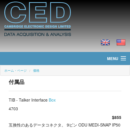
MENU
ホーム・ページ
価格
ホーム・ページ
付属品
ニュース
製品
TIB - Talker Interface
Box
4703
価格
$855
ダウンロード
互換性のあるデータコネクタ。 9ピン ODU MEDI-SNAP IP50