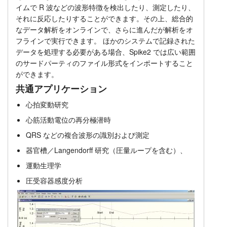
イムで R 波などの波形特徴を検出したり、測定したり、
価格
チュートリアル
それに反応したりすることができます。その上、総合的
なデータ解析をオンラインで、さらに進んだが解析をオ
サポート
フラインで実行できます。 ほかのシステムで記録された
データを処理する必要がある場合、Spike2 では広い範囲
販売店
のサードパーティのファイル形式をインポートすること
ができます。
共通アプリケーション
心拍変動研究
心筋活動電位の再分極潜時
QRS などの複合波形の識別および測定
器官槽／Langendorff 研究（圧量ループを含む）、
運動生理学
圧受容器感度分析