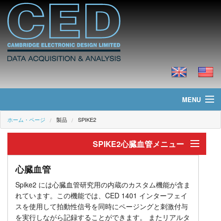
MENU
ホーム・ページ
製品
SPIKE2
ホーム・ページ
SPIKE2心臓血管メニュー
ニュース
心臓血管
製品
心臓血管
Spike2 には心臓血管研究用の内蔵のカスタム機能が含ま
記録と刺激
価格
れています。この機能では、CED 1401 インターフェイ
スを使用して拍動性信号を同時にページングと刺激付与
解析
ダウンロード
を実行しながら記録することができます。 またリアルタ