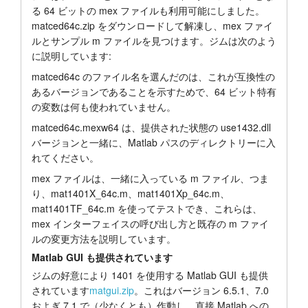
る 64 ビットの mex ファイルも利用可能にしました。
matced64c.zip をダウンロードして解凍し、mex ファイ
ルとサンプル m ファイルを見つけます。ジムは次のよう
に説明しています:
matced64c のファイル名を選んだのは、これが互換性の
あるバージョンであることを示すためで、64 ビット特有
の変数は何も使われていません。
matced64c.mexw64 は、提供された状態の use1432.dll
バージョンと一緒に、Matlab パスのディレクトリーに入
れてください。
mex ファイルは、一緒に入っている m ファイル、つま
り、mat1401X_64c.m、mat1401Xp_64c.m、
mat1401TF_64c.m を使ってテストでき、これらは、
mex インターフェイスの呼び出し方と既存の m ファイ
ルの変更方法を説明しています。
Matlab GUI も提供されています
ジムの好意により 1401 を使用する Matlab GUI も提供
されています
matgui.zip
。これはバージョン 6.5.1、7.0
およぎ 7.1 で（少なくとも）作動し、直接 Matlab への