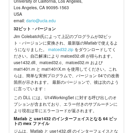
University of California, Los Angeles,
Los Angeles, CA 90095-1563
USA
email:
dario@ucla.edu
32ビット・バージョン
Jim Colebatch氏によって上記のプログラムが32ビッ
ト・バージョンに変換され、最新版のMatlabで使えるよ
うになりました。
matced32.zip
をダウンロードしてく
ださい。自己解凍により matced32.dll が得られます。
use1432.dll、matced32.c、matced32.m および
mat1401.m と mat1401X.m を使用してください。これ
らは、簡単な実例プログラムで、バージョン 04での改善
箇所が示されます。 最新のバージョンで、彼は次のよう
に言っています：
この DLL には、U14WorkingSet に対する呼び出しのオ
プションが含まれており、エラー付きのサブルーチンに
より現在は常にエラーコードが返されます。
Matlab と use1432 のインターフェイスとなる 64 ビッ
トの mex ファイル
ジムは、Matlab と use1432.dll のインターフェイスとな