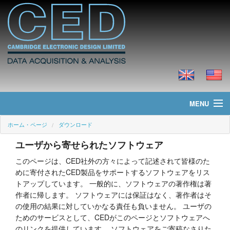
MENU
ホーム・ページ
ダウンロード
ホーム・ページ
ユーザから寄せられたソフトウェア
ニュース
このページは、CED社外の方々によって記述されて皆様のた
めに寄付されたCED製品をサポートするソフトウェアをリス
製品
トアップしています。 一般的に、ソフトウェアの著作権は著
作者に帰します。 ソフトウェアには保証はなく、著作者はそ
価格
の使用の結果に対していかなる責任も負いません。 ユーザの
ためのサービスとして、CEDがこのページとソフトウェアへ
ダウンロード
のリンクを提供しています。 ソフトウェアをご寄稿なさりた