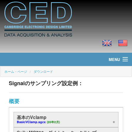
MENU
ホーム・ページ
ダウンロード
ホーム・ページ
Signalのサンプリング設定例：
ニュース
製品
概要
価格
基本のVclamp
BasicVClamp.sgcx
(20年2月)
ダウンロード