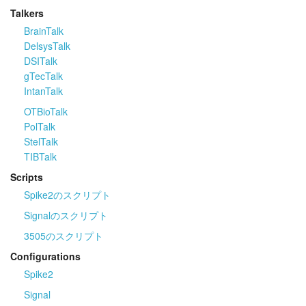
Talkers
BrainTalk
DelsysTalk
DSITalk
gTecTalk
IntanTalk
OTBioTalk
PolTalk
StelTalk
TIBTalk
Scripts
Spike2のスクリプト
Signalのスクリプト
3505のスクリプト
Configurations
Spike2
Signal