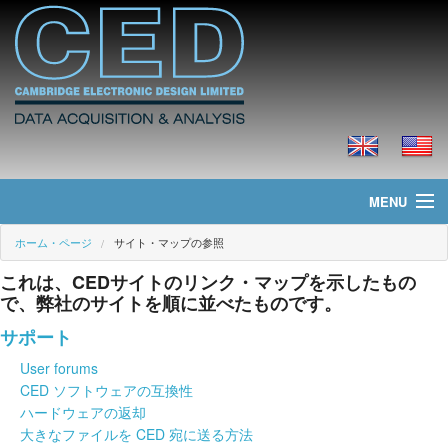
MENU
ホーム・ページ
サイト・マップの参照
ホーム・ページ
これは、CEDサイトのリンク・マップを示したもの
ニュース
で、弊社のサイトを順に並べたものです。
サポート
製品
User forums
価格
CED ソフトウェアの互換性
ハードウェアの返却
ダウンロード
大きなファイルを CED 宛に送る方法