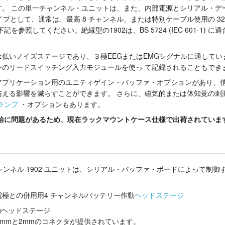
。 この単一チャンネル・ユニットは、また、内部電源とシリアル・デー
イプとして、通常は、最高 8 チャンネル、または特別ケーブル使用の 3
を参照してください。絶縁型の1902は、BS 5724 (IEC 601-1) 
低いノイズステージであり、３極EEGまたはEMGシグナルに適してい
ンのリードスイッチング入力モジュールを使っ て記録されることもでき
アプリケーション用のユニティゲイン・バッファ・オプションがあり、
与える影響を減らすことができます。 さらに、磁気的または体知覚の刺
ランプ
・オプションもあります。
供給に問題があるため、現在ラックマウントケース仕様で出荷されていま
チャンネル 1902 ユニットは、シリアル・バッファ・ボードによって制
極との併用用4 チャンネルバッテリー作動
ヘッドステージ
動ヘッドステージ
現在1.5mmと2mmのコネクタが提供されています。