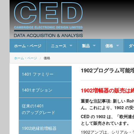
ホーム・ページ
ニュース
製品
価格
ダ
ホーム・ページ
価格
1902プログラム可
1401 ファミリー
1902増幅器の販売
1401オプション
重要な注記事項: 新しい R
従来の1401
ん。これにより、1902 
のアップグレード
CED の 1902 は、「
として販売されています。
1902絶縁前増幅器
1902アンプは、シリアル・