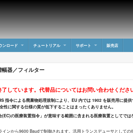
ウンロード
チュートリアル
サポート
販売店
能増幅器／フィルター
は終了しています。代替品についてはお問い合わせくださ
oHS 指令による廃棄物処理規制により、EU 内では 1902 を販売用に
の安全性に関する仕様の質が低下することはまったくありません。
欧州連合(EC)の医療装置指令」が意味する範囲に含まれる医療装置としてで
ラインから9600 Baudで制御されます。汎用トランスデューサとして