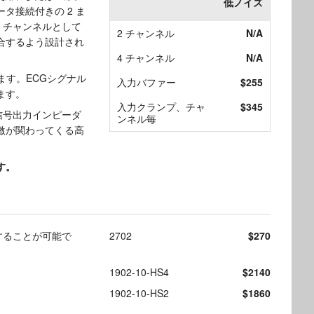
低ノイズ
タ接続付きの 2 ま
2 チャンネルとして
2 チャンネル
N/A
に適合するよう設計され
4 チャンネル
N/A
ます。ECGシグナル
入力バファー
$255
ます。
入力クランプ、チャ
$345
信号出力インピーダ
ンネル毎
激が関わってくる高
す。
御することが可能で
2702
$270
1902-10-HS4
$2140
1902-10-HS2
$1860