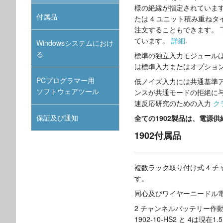
様の絶縁が指定されています
付属品
たは 4 ユニット積み重ねタ
注文することもできます。 下記
ています。
詳細
.
Windowsシステムにおけ
る
標準の独立入力モジュールは
は標準入力またはオプショ
PCプログラマー用
低ノイズ入力には共通基準
ソフトウェアツール
ンスが共通モードの拒絶に
速反応研究のための入力
ク
保証及び通知
全ての1902製品は、電源
1902付属品
複数ラック取り付け式 4 
す。
同心及びワイヤーニードル電
2 チャンネルバッテリー作
1902-10-HS2 と 4は