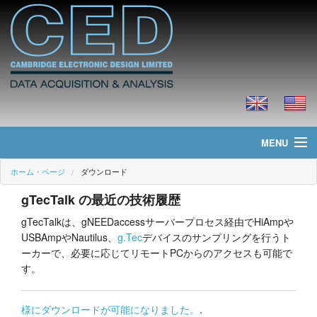
MENU
ホーム・ページ
ダウンロード
ホーム・ページ
gTecTalk の最近の技術履歴
ニュース
gTecTalkは、gNEEDaccessサーバープロセス経由でHiAmpや
USBAmpやNautilus、
g.Tec
デバイスのサンプリングを行うト
製品
ーカーで、必要に応じてリモートPCからのアクセスも可能で
す。
価格
ダウンロード
様にダウンロードが可能になりました。
.