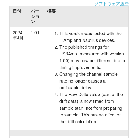
ソフトウェア履歴
チュートリアル
日付
バー
概要
ジョ
ン
サポート
2024
1.01
This version was tested with the
販売店
年4月
HiAmp and Nautilus devices.
The published timings for
USBAmp (measured with version
1.00) may now be different due to
timing improvements.
Changing the channel sample
rate no longer causes a
noticeable delay.
The Raw Delta value (part of the
drift data) is now timed from
sample start, not from preparing
to sample. This has no effect on
the drift calculation.