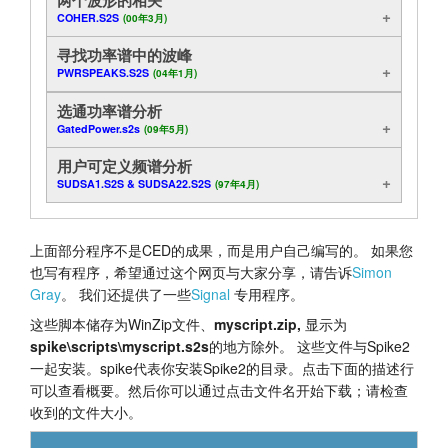
COHER.S2S
(00年3月)
分析
教程
寻找功率谱中的波峰
显示
支持
PWRSPEAKS.S2S
(04年1月)
选通功率谱分析
档案记录
经销商
GatedPower.s2s
(09年5月)
有用的脚本功能
用户可定义频谱分析
SUDSA1.S2S & SUDSA22.S2S
(97年4月)
控制
在线
上面部分程序不是CED的成果，而是用户自己编写的。 如果您
也写有程序，希望通过这个网页与大家分享，请告诉
Simon
实验
Gray
。 我们还提供了一些
Signal
专用程序。
这些脚本储存为WinZip文件、
myscript.zip,
显示为
方法示例
spike\scripts\myscript.s2s
的地方除外。 这些文件与Spike2
一起安装。spike代表你安装Spike2的目录。点击下面的描述行
频谱
可以查看概要。然后你可以通过点击文件名开始下载；请检查
收到的文件大小。
出口