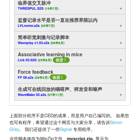
临界值交叉脉冲
THRESPUL.S2S
(15年7月)
监督记录水平是否一直在推荐界限以内
LVLmeter.s2s
(05年7月)
简单听觉刺激与记录脚本
Waveplay v1.03.s2s
(06年6月)
Associative learning in mice
改进！
Lick 03.S2S
(25年8月)
Force feedback
改进！
FF 08.s2s
(26年2月)
生成可在线回放的嘀嗒声、猝发音和噪声
WaveMake 02.s2s
(07年11月)
上面部分程序不是CED的成果，而是用户自己编写的。 如果您
也写有程序，希望通过这个网页与大家分享，请告诉
Simon
Gray
。 我们还提供了一些
Signal
专用程序。
这些脚本储存为WinZip文件、
myscript.zip,
显示为