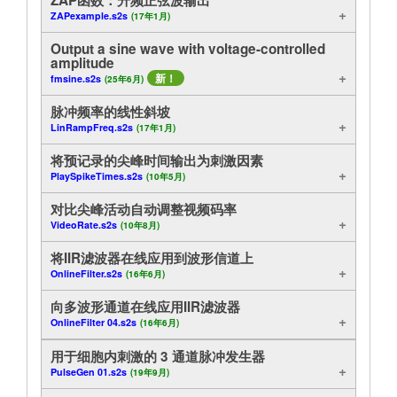
ZAPexample.s2s
(17年1月)
分析
教程
Output a sine wave with voltage-controlled
显示
amplitude
支持
新！
fmsine.s2s
(25年6月)
档案记录
经销商
脉冲频率的线性斜坡
LinRampFreq.s2s
(17年1月)
有用的脚本功能
将预记录的尖峰时间输出为刺激因素
控制
PlaySpikeTimes.s2s
(10年5月)
对比尖峰活动自动调整视频码率
在线
VideoRate.s2s
(10年8月)
将IIR滤波器在线应用到波形信道上
实验
OnlineFilter.s2s
(16年6月)
方法示例
向多波形通道在线应用IIR滤波器
OnlineFilter 04.s2s
(16年6月)
频谱
用于细胞内刺激的 3 通道脉冲发生器
PulseGen 01.s2s
(19年9月)
出口