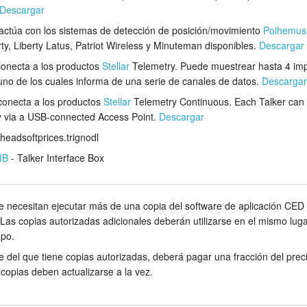
Descargar
ractúa con los sistemas de detección de posición/movimiento
Polhemus
ty, Liberty Latus, Patriot Wireless y Minuteman disponibles.
Descargar
conecta a los productos
Stellar
Telemetry. Puede muestrear hasta 4 im
no de los cuales informa de una serie de canales de datos.
Descargar
conecta a los productos
Stellar
Telemetry Continuous. Each Talker can
ly via a USB-connected Access Point.
Descargar
bheadsoftprices.trignodl
IB
- Talker Interface Box
 necesitan ejecutar más de una copia del software de aplicación CED p
 Las copias autorizadas adicionales deberán utilizarse en el mismo lugar
upo.
e del que tiene copias autorizadas, deberá pagar una fracción del preci
 copias deben actualizarse a la vez.