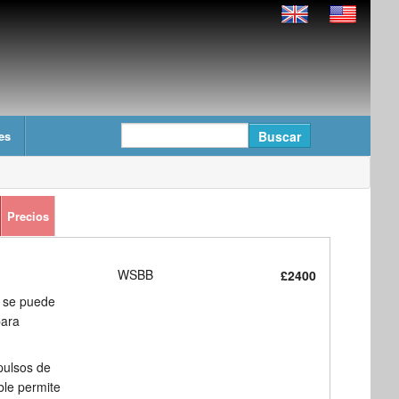
es
Precios
WSBB
£2400
n se puede
para
pulsos de
ble permite