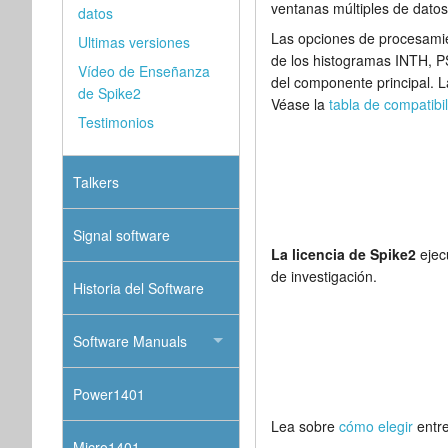
ventanas múltiples de datos
datos
Las opciones de procesamien
Ultimas versiones
de los histogramas INTH, PS
Vídeo de Enseñanza
del componente principal. L
de Spike2
Véase la
tabla de compatibi
Testimonios
Talkers
Signal software
La licencia de Spike2
ejec
de investigación.
Historia del Software
Software Manuals
Power1401
Lea sobre
cómo elegir
entre
Micro1401