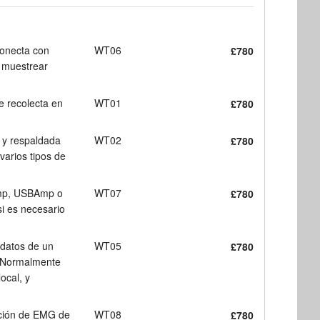
onecta con
WT06
£780
n muestrear
e recolecta en
WT01
£780
 y respaldada
WT02
£780
 varios tipos de
iAmp, USBAmp o
WT07
£780
i es necesario
 datos de un
WT05
£780
s. Normalmente
ocal, y
cción de EMG de
WT08
£780