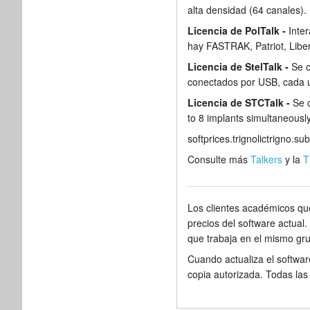
alta densidad (64 canales).
Licencia de PolTalk -
Inte
hay FASTRAK, Patriot, Liber
Licencia de StelTalk -
Se 
conectados por USB, cada u
Licencia de STCTalk -
Se 
to 8 implants simultaneous
softprices.trignolictrigno.su
Consulte más
Talkers
y la
T
Los clientes académicos que
precios del software actual.
que trabaja en el mismo gr
Cuando actualiza el softwar
copia autorizada. Todas las