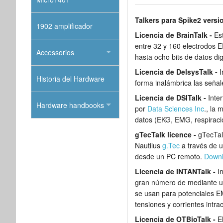
Talkers para Spike2 versi
1902 amplificador
Licencia de BrainTalk -
Es
entre 32 y 160 electrodos 
Accessorios
hasta ocho bits de datos dig
Licencia de DelsysTalk -
I
Historia del Hardware
forma inalámbrica las seña
Licencia de DSITalk -
Inte
Hardware handbooks
por
Data Sciences Inc
., la 
datos (EKG, EMG, respiraci
gTecTalk licence -
gTecTal
Nautilus
g.Tec
a través de 
desde un PC remoto.
Down
Licencia de INTANTalk -
I
gran número de mediante un 
se usan para potenciales E
tensiones y corrientes intra
Licencia de OTBioTalk -
E