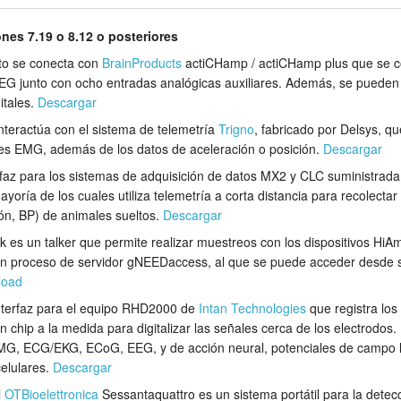
ones 7.19 o 8.12 o posteriores
to se conecta con
BrainProducts
actiCHamp / actiCHamp plus que se c
EEG junto con ocho entradas analógicas auxiliares. Además, se puede
itales.
Descargar
nteractúa con el sistema de telemetría
Trigno
, fabricado por Delsys, qu
les EMG, además de los datos de aceleración o posición.
Descargar
rfaz para los sistemas de adquisición de datos MX2 y CLC suministrada
mayoría de los cuales utiliza telemetría a corta distancia para recolectar
ón, BP) de animales sueltos.
Descargar
k es un talker que permite realizar muestreos con los dispositivos H
un proceso de servidor gNEEDaccess, al que se puede acceder desde s
load
nterfaz para el equipo RHD2000 de
Intan Technologies
que registra los
chip a la medida para digitalizar las señales cerca de los electrodo
MG, ECG/EKG, ECoG, EEG, y de acción neural, potenciales de campo l
celulares.
Descargar
l
OTBioelettronica
Sessantaquattro es un sistema portátil para la dete