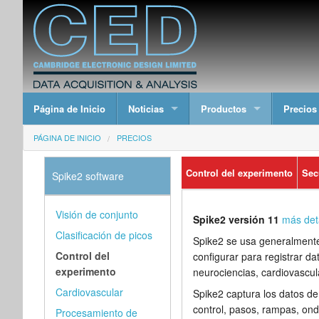
Página de Inicio
Noticias
Productos
Precios
PÁGINA DE INICIO
PRECIOS
Control del experimento
Sec
Spike2 software
Visión de conjunto
Spike2 versión 11
más det
Clasificación de picos
Spike2 se usa generalmente
Control del
configurar para registrar d
experimento
neurociencias, cardiovascul
Cardiovascular
Spike2 captura los datos d
control, pasos, rampas, onda
Procesamiento de