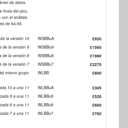
táneo de datos.
 línea del pico,
con el análisis
es de 64-bit.
 de la versión 10
WSBBuA
£920
s de la versión 9
WSBBu9
£1560
s de la versión 8
WSBBu8
£1980
s de la versión 7
WSBBu7
£2275
 del mismo grupo
WLBB
£800
zada 10 a una 11
WLBBuA
£305
izada 9 a una 11
WLBBu9
£520
izada 8 a una 11
WLBBu8
£660
izada 7 a una 11
WLBBu7
£760