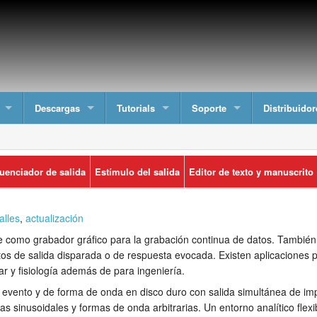
Descargas
Tutorials
Soporte
Distribuidor
uenciador de salida
Estímulo del salida
Editor de texto y manuscrito
alles
,
actualización
 como grabador gráfico para la grabación continua de datos. Tambié
atos de salida disparada o de respuesta evocada. Existen aplicaciones 
ar y fisiología además de para ingeniería.
e evento y de forma de onda en disco duro con salida simultánea de im
s sinusoidales y formas de onda arbitrarias. Un entorno analítico flexi