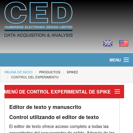
MENU
PÁGINA DE INICIO
PRODUCTOS
SPIKE2
Página de Inicio
CONTROL DEL EXPERIMENTO
Noticias
MENÚ DE CONTROL EXPERIMENTAL DE SPIKE
Productos
Control del experimento
Editor de texto y manuscrito
Precios
Control utilizando el editor de texto
Secuenciador de salida
El editor de texto ofrece acceso completo a todas las
Descargas
Estímulo del salida
capacidades del secuenciador de salida. Además de las