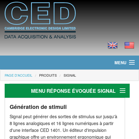
MENU
PAGE D'ACCUEIL
PRODUITS
SIGNAL
Page d'accueil
MENU RÉPONSE ÉVOQUÉE SIGNAL
Actualités
Produits
Réponse évoquée
Génération de stimuli
Signal peut générer des sorties de stimulus sur jusqu'à
Applications
Tarifs
8 lignes analogiques et 16 lignes numériques à partir
d'une interface CED 1401. Un éditeur d'impulsion
TMS avec des stimulateurs magnétiques
Téléchargements
graphique offre un environnement ergonomique qui