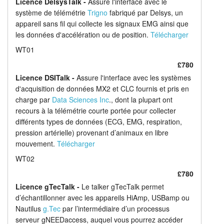
Licence DelsysTalk -
Assure l'interface avec le
système de télémétrie
Trigno
fabriqué par Delsys, un
appareil sans fil qui collecte les signaux EMG ainsi que
les données d'accélération ou de position.
Télécharger
WT01
£780
Licence DSITalk -
Assure l'interface avec les systèmes
d'acquisition de données MX2 et CLC fournis et pris en
charge par
Data Sciences Inc
., dont la plupart ont
recours à la télémétrie courte portée pour collecter
différents types de données (ECG, EMG, respiration,
pression artérielle) provenant d’animaux en libre
mouvement.
Télécharger
WT02
£780
Licence gTecTalk -
Le talker gTecTalk permet
d’échantillonner avec les appareils HiAmp, USBamp ou
Nautilus
g.Tec
par l’intermédiaire d’un processus
serveur gNEEDaccess, auquel vous pourrez accéder