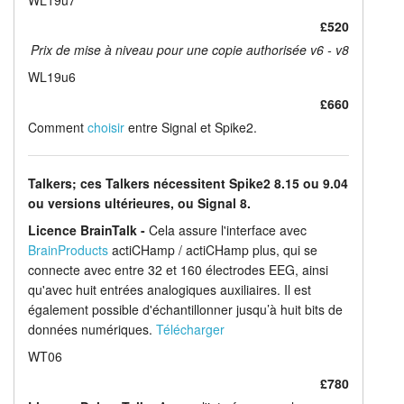
£520
Prix de mise à niveau pour une copie authorisée v6 - v8
WL19u6
£660
Comment
choisir
entre Signal et Spike2.
Talkers; ces Talkers nécessitent Spike2 8.15 ou 9.04
ou versions ultérieures, ou Signal 8.
Licence BrainTalk -
Cela assure l'interface avec
BrainProducts
actiCHamp / actiCHamp plus, qui se
connecte avec entre 32 et 160 électrodes EEG, ainsi
qu'avec huit entrées analogiques auxiliaires. Il est
également possible d'échantillonner jusqu’à huit bits de
données numériques.
Télécharger
WT06
£780