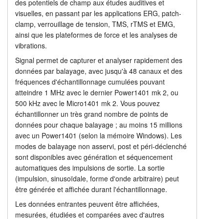
des potentiels de champ aux études auditives et
Analyse de canal unique
visuelles, en passant par les applications ERG, patch-
Tutoriels
clamp, verrouillage de tension, TMS, rTMS et EMG,
Tarifs
ainsi que les plateformes de force et les analyses de
Assistance
vibrations.
Revendeurs
Signal permet de capturer et analyser rapidement des
données par balayage, avec jusqu'à 48 canaux et des
fréquences d'échantillonnage cumulées pouvant
atteindre 1 MHz avec le dernier Power1401 mk 2, ou
500 kHz avec le Micro1401 mk 2. Vous pouvez
échantillonner un très grand nombre de points de
données pour chaque balayage ; au moins 15 millions
avec un Power1401 (selon la mémoire Windows). Les
modes de balayage non asservi, post et péri-déclenché
sont disponibles avec génération et séquencement
automatiques des impulsions de sortie. La sortie
(impulsion, sinusoïdale, forme d'onde arbitraire) peut
être générée et affichée durant l'échantillonnage.
Les données entrantes peuvent être affichées,
mesurées, étudiées et comparées avec d'autres