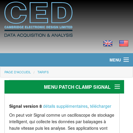
MENU
PAGE D'ACCUEIL
TARIFS
Page d'accueil
MENU PATCH CLAMP SIGNAL
Actualités
Produits
Patch-clamp
Signal version 8
détails supplémentaires
,
télécharger
Génération de stimuli
Tarifs
On peut voir Signal comme un oscilloscope de stockage
intelligent, qui collecte les données par balayages à
Analyse
Téléchargements
haute vitesse puis les analyse. Ses applications vont