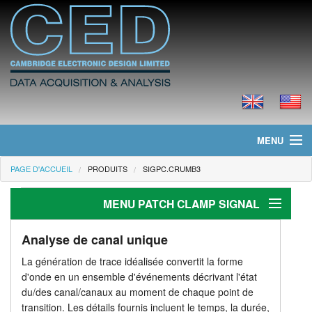
MENU
PAGE D'ACCUEIL
PRODUITS
SIGPC.CRUMB3
Page d'accueil
MENU PATCH CLAMP SIGNAL
Actualités
Produits
Patch-clamp
Analyse de canal unique
La génération de trace idéalisée convertit la forme
Génération de stimuli
Tarifs
d'onde en un ensemble d'événements décrivant l'état
du/des canal/canaux au moment de chaque point de
Analyse
Téléchargements
transition. Les détails fournis incluent le temps, la durée,