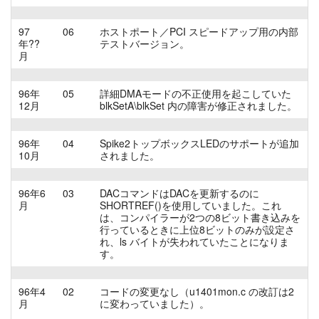
97
06
ホストポート／PCI スピードアップ用の内部
年??
テストバージョン。
月
96年
05
詳細DMAモードの不正使用を起こしていた
12月
blkSetA\blkSet 内の障害が修正されました。
96年
04
Spike2トップボックスLEDのサポートが追加
10月
されました。
96年6
03
DACコマンドはDACを更新するのに
月
SHORTREF()を使用していました。これ
は、コンパイラーが2つの8ビット書き込みを
行っているときに上位8ビットのみが設定さ
れ、ls バイトが失われていたことになりま
す。
96年4
02
コードの変更なし（u1401mon.c の改訂は2
月
に変わっていました）。