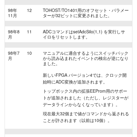
98年
12
TOHOST/TO1401用のオフセット・パラメー
11月
ターが32ビットに変更されました。
98年8
11
ADCコマンドはsetAdcSilo(1,1) を実行しサ
月
イロをリセットします。
98年7
10
マニュアルに適合するようにスイッチパック
月
から読み込まれたイベントの検出が逆になり
ました。
新しいFPGA バージョン4では、クロック開
始時にADC変換が追加されます。
トップボックス内の拡張EEProm用のサポー
トが追加されました（ただし、レジスターが
データラインからなくなっています）。
現在最大32個まで値がコマンドから返される
ことが許されます（以前は10個）。