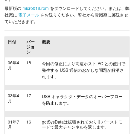
最新版の
micro018.rom
をダウンロードしてください。または、弊
チュートリアル
社宛に
電子メール
をお送りください、弊社から貴殿宛に郵送させ
ていただきます。
サポート
販売店
日付
バー
概要
ジョ
ン
06年4
18
今回の修正により高速ホスト PC との使用で
月
発生する USB 通信のおかしな問題が解消さ
れます。
03年4
17
USB キャラクタ・データのオーバーフロー
月
を防止します。
01年7
16
getSysDataは拡張されており非バーストモ
月
ードで最大チャンネルを返します。