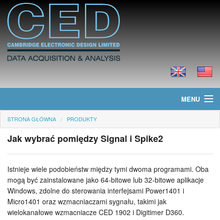
MENU
STRONA GŁÓWNA
PRODUKTY
Strona główna
Jak wybrać pomiędzy Signal i Spike2
Informacje
Produkty
Istnieje wiele podobieństw między tymi dwoma programami. Oba
mogą być zainstalowane jako 64-bitowe lub 32-bitowe aplikacje
Cennik
Windows, zdolne do sterowania interfejsami Power1401 i
Micro1401 oraz wzmacniaczami sygnału, takimi jak
Pliki do ściągnięcia
wielokanałowe wzmacniacze CED 1902 i Digitimer D360.