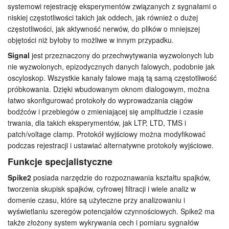
systemowi rejestrację eksperymentów związanych z sygnałami o
niskiej częstotliwości takich jak oddech, jak również o dużej
częstotliwości, jak aktywność nerwów, do plików o mniejszej
objętości niż byłoby to możliwe w innym przypadku.
Signal
jest przeznaczony do przechwytywania wyzwolonych lub
nie wyzwolonych, epizodycznych danych falowych, podobnie jak
oscyloskop. Wszystkie kanały falowe mają tą samą częstotliwość
próbkowania. Dzięki wbudowanym oknom dialogowym, można
łatwo skonfigurować protokoły do wyprowadzania ciągów
bodźców i przebiegów o zmieniającej się amplitudzie i czasie
trwania, dla takich eksperymentów, jak LTP, LTD, TMS i
patch/voltage clamp. Protokół wyjściowy można modyfikować
podczas rejestracji i ustawiać alternatywne protokoły wyjściowe.
Funkcje specjalistyczne
Spike2
posiada narzędzie do rozpoznawania kształtu spajków,
tworzenia skupisk spajków, cyfrowej filtracji i wiele analiz w
domenie czasu, które są użyteczne przy analizowaniu i
wyświetlaniu szeregów potencjałów czynnościowych. Spike2 ma
także złożony system wykrywania cech i pomiaru sygnałów