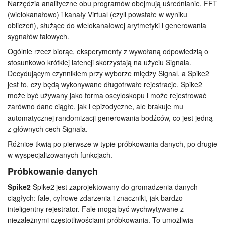
Narzędzia analityczne obu programów obejmują uśrednianie, FFT
Samouczki
(wielokanałowo) i kanały Virtual (czyli powstałe w wyniku
obliczeń), służące do wielokanałowej arytmetyki i generowania
sygnałów falowych.
Wsparcie
Ogólnie rzecz biorąc, eksperymenty z wywołaną odpowiedzią o
Dealerzy
stosunkowo krótkiej latencji skorzystają na użyciu Signala.
Decydującym czynnikiem przy wyborze między Signal, a Spike2
jest to, czy będą wykonywane długotrwałe rejestracje. Spike2
może być używany jako forma oscyloskopu i może rejestrować
zarówno dane ciągłe, jak i epizodyczne, ale brakuje mu
automatycznej randomizacji generowania bodźców, co jest jedną
z głównych cech Signala.
Różnice tkwią po pierwsze w typie próbkowania danych, po drugie
w wyspecjalizowanych funkcjach.
Próbkowanie danych
Spike2
Spike2 jest zaprojektowany do gromadzenia danych
ciągłych: fale, cyfrowe zdarzenia i znaczniki, jak bardzo
inteligentny rejestrator. Fale mogą być wychwytywane z
niezależnymi częstotliwościami próbkowania. To umożliwia