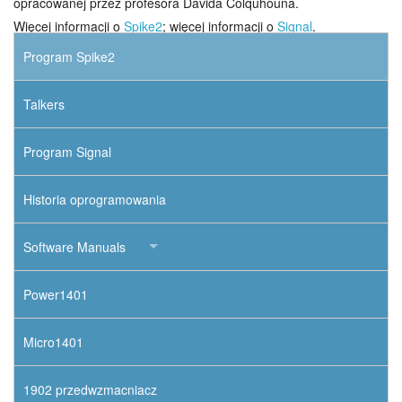
opracowanej przez profesora Davida Colquhouna.
Więcej informacji o
Spike2
; więcej informacji o
Signal
.
Program Spike2
Talkers
Program Signal
Historia oprogramowania
Software Manuals
Power1401
Micro1401
1902 przedwzmacniacz