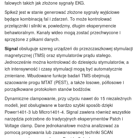
falowych takich jak złożone sygnały EKG.
Spike2 jest w stanie generować złożone sygnały wyjściowe
będące kombinacją fal i zdarzeń. To może kontrolować
przełączniki i silniki w, powiedzmy, długim eksperymencie
behawioralnym. Kanały wideo mogą zostać przechwycone i
sprzężone z plikami danych.
Signal
obsługuje szereg urządzeń do przezczaszkowej stymulacji
magnetycznej (TMS) oraz stymulatorów prądu stałego.
Jednocześnie można kontrolować do dziesięciu stymulatorów, a
ich intensywność i czasy stymulacji mogą być automatycznie
zmieniane. Wbudowane funkcje badań TMS obejmują
szacowanie progu MTAT (PEST), a także losowe, półlosowe i
porządkowane protokołem stanów bodźców.
Dynamiczne clampowanie, przy użyciu nawet do 15 niezależnych
modeli, jest obsługiwane w bardzo szybki sposób dzięki
Power1401-3 lub Micro1401-4. Signal zawiera również wszystkie
narzędzia potrzebne do tradycyjnych eksperymentów Patch i
Voltage clamp. Dane jednokanałowe można analizować za
pomocą progowania lub zaawansowanej techniki SCAN