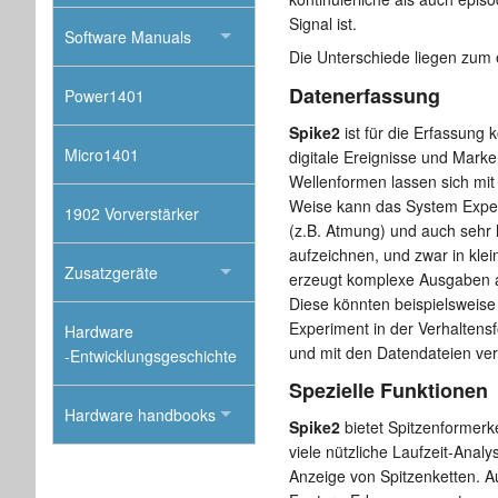
Signal ist.
Software Manuals
Die Unterschiede liegen zum 
Datenerfassung
Power1401
Spike2
ist für die Erfassung 
Micro1401
digitale Ereignisse und Marker
Wellenformen lassen sich mit
Weise kann das System Exper
1902 Vorverstärker
(z.B. Atmung) und auch sehr 
aufzeichnen, und zwar in klei
Zusatzgeräte
erzeugt komplexe Ausgaben a
Diese könnten beispielsweise
Experiment in der Verhaltens
Hardware
und mit den Datendateien ve
-Entwicklungsgeschichte
Spezielle Funktionen
Hardware handbooks
Spike2
bietet Spitzenformerke
viele nützliche Laufzeit-Ana
Anzeige von Spitzenketten. 