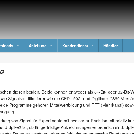
nloads
Anleitung
Kundendienst
Händler
e2
zwischen diesen beiden. Beide können entweder als 64-Bit- oder 32-Bit
ie Signalkonditionierer wie die CED 1902- und Digitimer D360-Verstä
ide Programme gehören Mittelwertbildung und FFT (Mehrkanal) sowie 
zeugung.
dung von Signal für Experimente mit evozierter Reaktion mit relativ ku
und Spike2 ist, ob längerfristige Aufzeichnungen erforderlich sind. Sp
sodische Daten aufzeichnen, aber es fehlt die automatische Randomisi