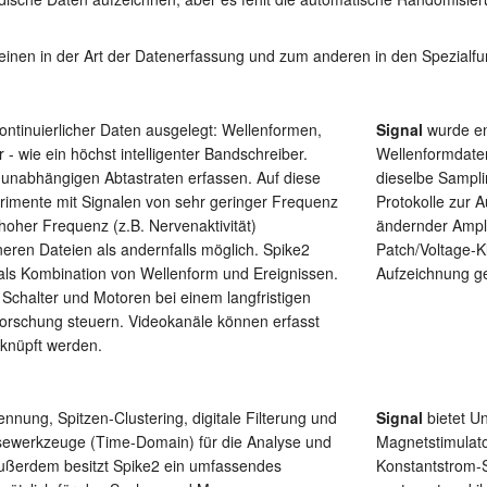
einen in der Art der Datenerfassung und zum anderen in den Spezialfu
kontinuierlicher Daten ausgelegt: Wellenformen,
Signal
wurde ent
 - wie ein höchst intelligenter Bandschreiber.
Wellenformdaten
 unabhängigen Abtastraten erfassen. Auf diese
dieselbe Samplin
imente mit Signalen von sehr geringer Frequenz
Protokolle zur 
hoher Frequenz (z.B. Nervenaktivität)
ändernder Ampl
neren Dateien als andernfalls möglich. Spike2
Patch/Voltage-K
ls Kombination von Wellenform und Ereignissen.
Aufzeichnung ge
 Schalter und Motoren bei einem langfristigen
forschung steuern. Videokanäle können erfasst
rknüpft werden.
nnung, Spitzen-Clustering, digitale Filterung und
Signal
bietet Un
lysewerkzeuge (Time-Domain) für die Analyse und
Magnetstimulato
Außerdem besitzt Spike2 ein umfassendes
Konstantstrom-S