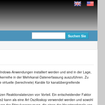
-Windows-Anwendungen installiert werden und sind in der Lage,
rkerreihe in der Mehrkanal-Datenerfassung auszuführen. Zu
virtuelle (berechnete) Kanäle für kanalübergreifende
rzen Reaktionslatenzen von Vorteil. Ein entscheidender Faktor
ike2 kann als eine Art Oszilloskop verwendet werden und sowohl
erung der Stimuluserzeugung, die eines der Hauptmerkmale von