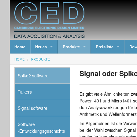
Home
Neues
Produkte
Preisliste
Dow
HOME
PRODUKTE
Signal oder Spik
Spike2 software
Talkers
Es gibt viele Ähnlichkeiten 
Power1401 und Micro1401 sow
den Analysewerkzeugen für be
Signal software
Arithmetik und Wellenformer
Im Allgemeinen ist die Verwen
Software
bei der Wahl zwischen Signal 
-Entwicklungsgeschichte
kontinuierliche als auch epi