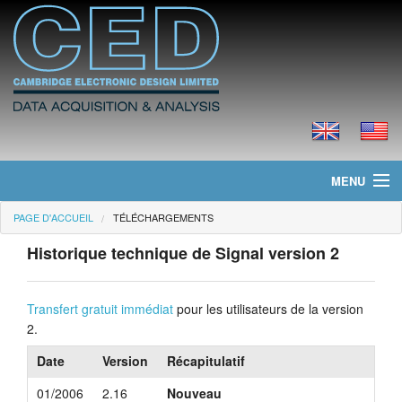
MENU
PAGE D'ACCUEIL
TÉLÉCHARGEMENTS
Page d'accueil
Historique technique de Signal version 2
Actualités
Produits
Transfert gratuit immédiat
pour les utilisateurs de la version
2.
Tarifs
Date
Version
Récapitulatif
Téléchargements
01/2006
2.16
Nouveau