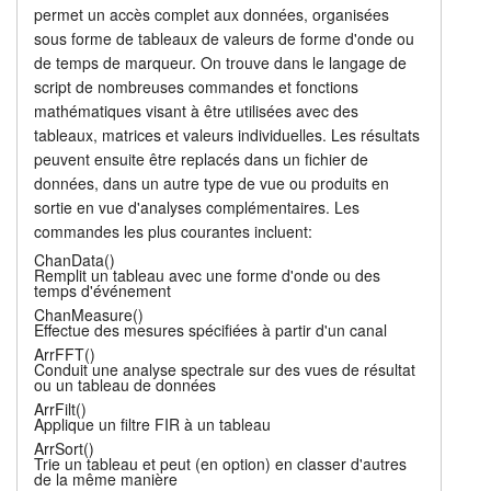
permet un accès complet aux données, organisées
Langage de script
Tutoriels
sous forme de tableaux de valeurs de forme d'onde ou
de temps de marqueur. On trouve dans le langage de
Tarifs
Assistance
script de nombreuses commandes et fonctions
mathématiques visant à être utilisées avec des
Revendeurs
tableaux, matrices et valeurs individuelles. Les résultats
peuvent ensuite être replacés dans un fichier de
données, dans un autre type de vue ou produits en
sortie en vue d'analyses complémentaires. Les
commandes les plus courantes incluent:
ChanData()
Remplit un tableau avec une forme d'onde ou des
temps d'événement
ChanMeasure()
Effectue des mesures spécifiées à partir d'un canal
ArrFFT()
Conduit une analyse spectrale sur des vues de résultat
ou un tableau de données
ArrFilt()
Applique un filtre FIR à un tableau
ArrSort()
Trie un tableau et peut (en option) en classer d'autres
de la même manière