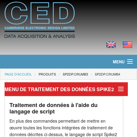
MENU
PAGE D'ACCUEIL
PRODUITS
SP2DP.CRUMB3
SP2DP.CRUMB4
Page d'accueil
MENU DE TRAITEMENT DES DONNÉES SPIKE2
Actualités
Traitement de Données
Produits
Traitement de données à l'aide du
langage de script
Canaux virtuels
Tarifs
En plus des commandes permettant de mettre en
œuvre toutes les fonctions intégrées de traitement de
Canaux de mémoire
Téléchargements
données décrites ci-dessus, le langage de script Spike2