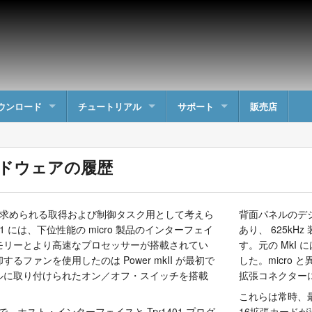
ウンロード
チュートリアル
サポート
販売店
 ハードウェアの履歴
求が求められる取得および制御タスク用として考えら
背面パネルのデジタ
01 には、下位性能の micro 製品のインターフェイ
あり、 625k
モリーとより高速なプロセッサーが搭載されてい
す。元の MkI 
るファンを使用したのは Power mkII が最初で
した。micro 
ルに取り付けられたオン／オフ・スイッチを搭載
拡張コネクター
これらは常時、最
べてで、ホスト・インターフェイスと Try1401 プログ
16拡張カードが