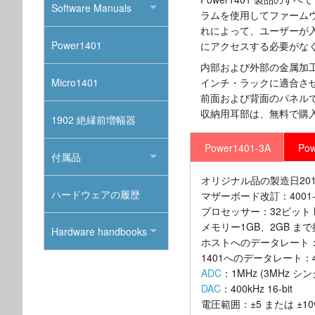
Software Manuals
ラムを使用してファーム
れによって、ユーザーが
Power1401
にアクセスする必要がな
内部および外部の金属加工は基
Micro1401
インチ・ラックに適合さ
前面および背面のパネル
収納用耳部は、無料で購
1902 絶縁前増幅器
Power1401-3A
Pow
付属品
オリジナル品の製造日2016
ハードウェアの履歴
マザーボード改訂：4001-
プロセッサー：32ビット Mar
メモリー1GB、2GB ま
Hardware handbooks
ホストへのデータレート：4
1401へのデータレート：4
ADC
：1MHz (3MHz シン
DAC
：400kHz 16-bit
電圧範囲：±5 または ±1