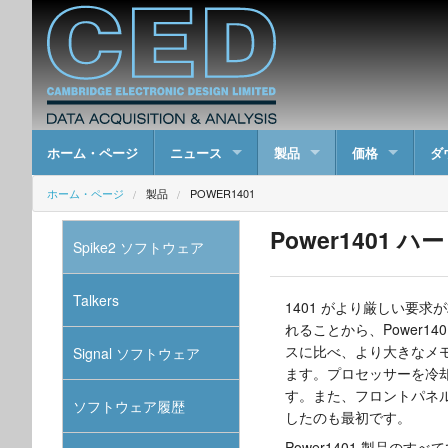
ホーム・ページ
ニュース
製品
価格
ダ
ホーム・ページ
製品
POWER1401
Power1401
Spike2 ソフトウェア
Talkers
1401 がより厳しい要
れることから、Power14
スに比べ、より大きなメ
Signal ソフトウェア
ます。プロセッサーを冷却す
す。また、フロントパネ
ソフトウェア履歴
したのも最初です。
Power1401 製品のす