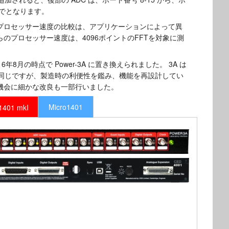
までとなります。
プロセッサー速度の比較は、アプリケーションによって異
のプロセッサー速度は、4096ポイントのFFTを対象に測
2016年8月の時点で Power-3A に置き換えられました。 3A は
 と同じですが、製造時の利便性を鑑み、機能を再設計してい
機会に細かな改良も一部行いました。
Micro1401
1401 mkI