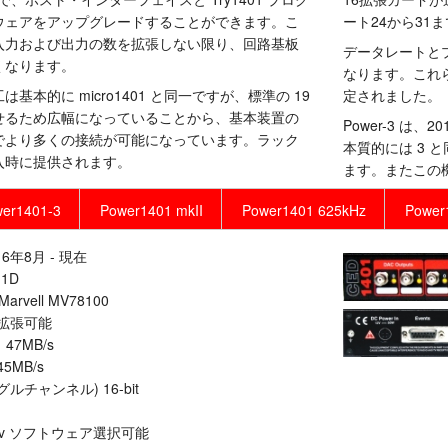
ウェアをアップグレードすることができます。こ
ート24から31
入力および出力の数を拡張しない限り、回路基板
データレートと
くなります。
なります。これら
本的に micro1401 と同一ですが、標準の 19
定されました。
せるため広幅になっていることから、基本装置の
Power-3 は、
でより多くの接続が可能になっています。ラック
本質的には 3
入時に提供されます。
ます。またこの
er1401-3
Power1401 mkII
Power1401 625kHz
Power
年8月 - 現在
1D
vell MV78100
で拡張可能
7MB/s
5MB/s
グルチャンネル) 16-bit
0v ソフトウェア選択可能