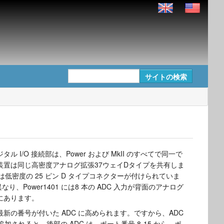
ル I/O 接続部は、Power および MkII のすべてで同一で
Hz 装置は同じ高密度アナログ拡張37ウェイDタイプを共有しま
には低密度の 25 ピン D タイプコネクターが付けられていま
と異なり、Power1401 には8 本の ADC 入力が背面のアナログ
にあります。
新の番号が付いた ADC に高められます。ですから、ADC
追加されると、後部の ADC は、ポート番号 8-15 から、ポ